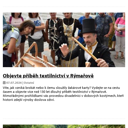
Objevte příběh textilnictví v Rýmařově
07.07.2026 | Ostatní
Víte, jak vzniká brokát nebo k čemu sloužily žakárové karty? Vydejte se na cestu
časem a objevte více než 130 let dlouhý příběh textilnictví v Rýmařově.
Mimořádnými prohlídkami vás provedou divadelníci v dobových kostýmech, kteří
historii zdejší výroby doslova oživí.