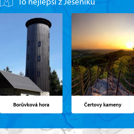
To nejlepší z Jeseníků
Borůvková hora
Čertovy kameny