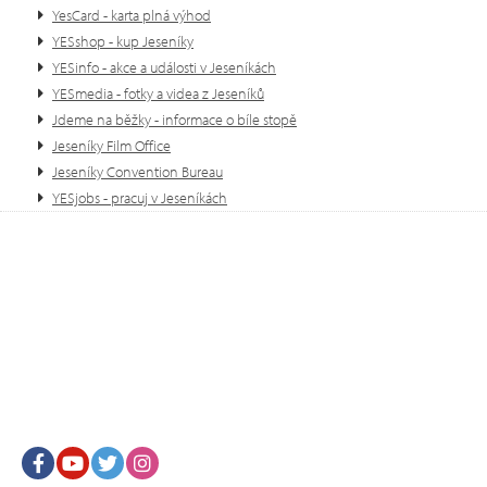
YesCard - karta plná výhod
YESshop - kup Jeseníky
YESinfo - akce a události v Jeseníkách
YESmedia - fotky a videa z Jeseníků
Jdeme na běžky - informace o bíle stopě
Jeseníky Film Office
Jeseníky Convention Bureau
YESjobs - pracuj v Jeseníkách
Facebook
Youtube
Twitter
Instagram