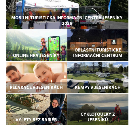
MOBILNÍ TURISTICKÁ INFORMAČNÍ CENTRA JESENÍKY
2026
OBLASTNÍ TURISTICKÉ
ONLINE HRA JESENÍKY
INFORMAČNÍ CENTRUM
RELAXACE V JESENÍKÁCH
KEMPY V JESENÍKÁCH
CYKLOTOULKY Z
VÝLETY BEZ BARIÉR
JESENÍKŮ