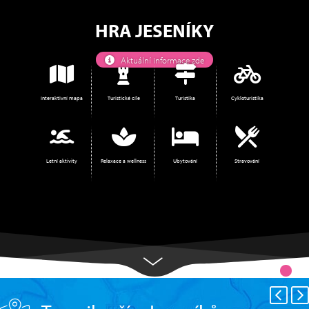
HRA JESENÍKY
Aktuální informace zde
Interaktivní mapa
Turistické cíle
Turistika
Cykloturistika
Letní aktivity
Relaxace a wellness
Ubytování
Stravování