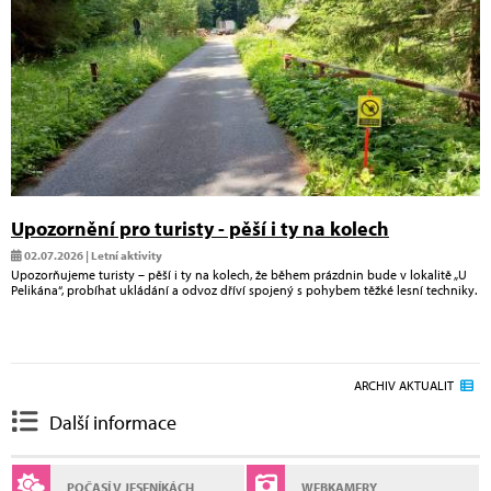
Upozornění pro turisty - pěší i ty na kolech
02.07.2026 | Letní aktivity
Upozorňujeme turisty – pěší i ty na kolech, že během prázdnin bude v lokalitě „U
Pelikána“, probíhat ukládání a odvoz dříví spojený s pohybem těžké lesní techniky.
ARCHIV AKTUALIT
Další informace
POČASÍ V JESENÍKÁCH
WEBKAMERY