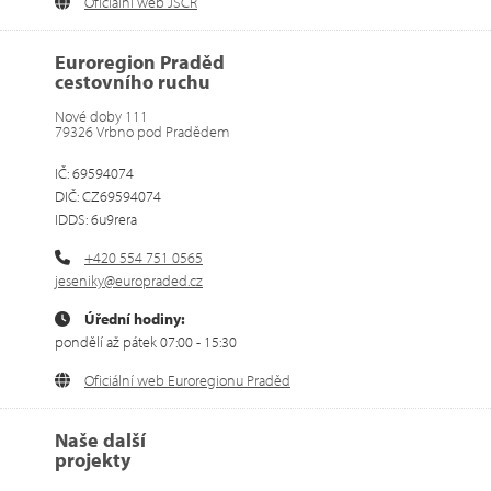
Oficiální web JSCR
Euroregion Praděd
cestovního ruchu
Nové doby 111
79326 Vrbno pod Pradědem
IČ: 69594074
DIČ: CZ69594074
IDDS: 6u9rera
+420 554 751 0565
jeseniky@europraded.cz
Úřední hodiny:
pondělí až pátek 07:00 - 15:30
Oficiální web Euroregionu Praděd
Naše další
projekty