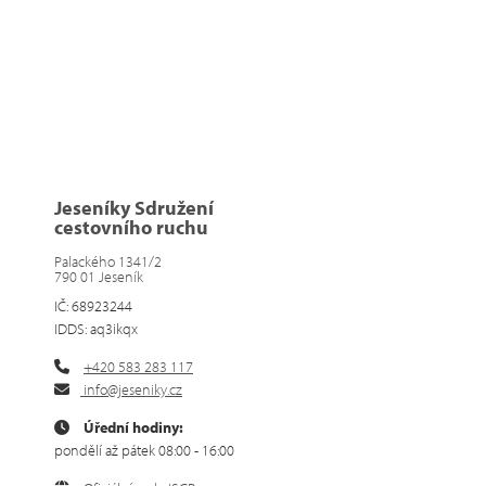
Jeseníky Sdružení
cestovního ruchu
Palackého 1341/2
790 01 Jeseník
IČ: 68923244
IDDS: aq3ikqx
+420 583 283 117
info@jeseniky.cz
Úřední hodiny:
pondělí až pátek 08:00 - 16:00