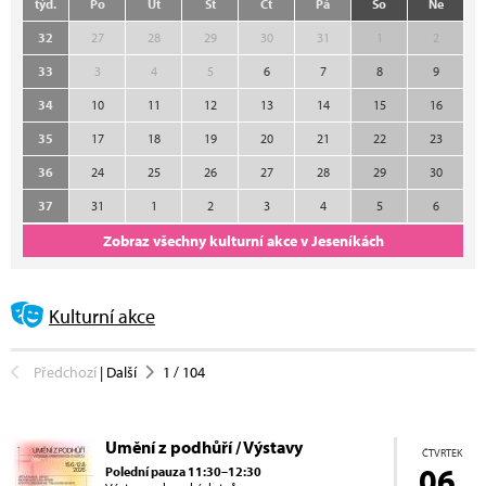
týd.
Po
Út
St
Čt
Pá
So
Ne
32
27
28
29
30
31
1
2
33
3
4
5
6
7
8
9
34
10
11
12
13
14
15
16
35
17
18
19
20
21
22
23
36
24
25
26
27
28
29
30
37
31
1
2
3
4
5
6
Zobraz všechny kulturní akce v Jeseníkách
Kulturní akce
Předchozí
|
Další
1
/
104
Umění z podhůří / Výstavy
ČTVRTEK
06.
Polední pauza 11:30–12:30