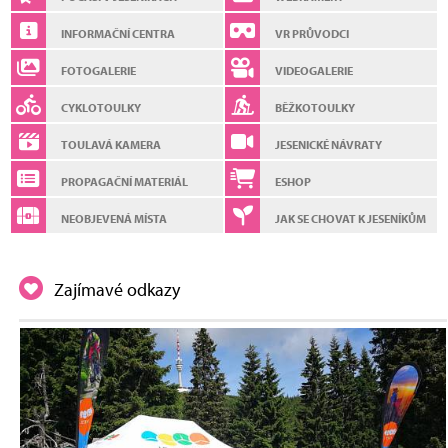
INFORMAČNÍ CENTRA
VR PRŮVODCI
FOTOGALERIE
VIDEOGALERIE
CYKLOTOULKY
BĚŽKOTOULKY
TOULAVÁ KAMERA
JESENICKÉ NÁVRATY
PROPAGAČNÍ MATERIÁL
ESHOP
NEOBJEVENÁ MÍSTA
JAK SE CHOVAT K JESENÍKŮM
Zajímavé odkazy