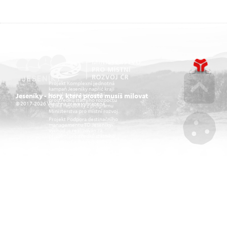
Projekt Komplexní jednotná
kampaň Jeseníky napříč kraji
je realizován za přispění
Jeseníky - hory, které prostě musíš milovat
prostředků státního rozpočtu
© 2017-2026 Všechna práva vyhrazena.
České republiky z programu
Go u
Ministerstva pro místní rozvoj.
Projekt Podpora destinačního
managementu TO Jeseníky-
východ je realizován za
přispění prostředků státního
rozpočtu České republiky z
Mana
programu Ministerstva pro
místní rozvoj.