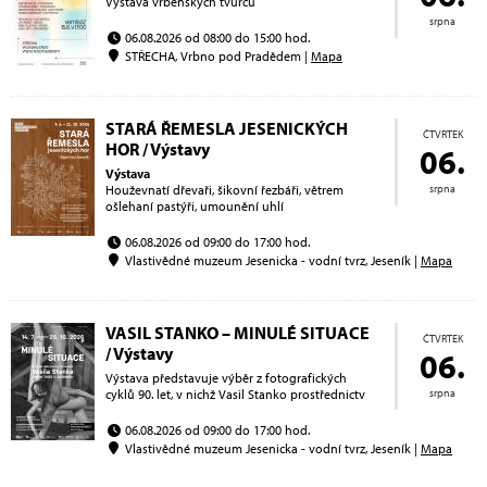
Výstava vrbenských tvůrcu
srpna
06.08.2026 od 08:00 do 15:00 hod.
STŘECHA, Vrbno pod Pradědem |
Mapa
STARÁ ŘEMESLA JESENICKÝCH
ČTVRTEK
HOR / Výstavy
06.
Výstava
Houževnatí dřevaři, šikovní řezbáři, větrem
srpna
ošlehaní pastýři, umounění uhlí
06.08.2026 od 09:00 do 17:00 hod.
Vlastivědné muzeum Jesenicka - vodní tvrz, Jeseník |
Mapa
VASIL STANKO – MINULÉ SITUACE
ČTVRTEK
/ Výstavy
06.
Výstava představuje výběr z fotografických
cyklů 90. let, v nichž Vasil Stanko prostřednictv
srpna
06.08.2026 od 09:00 do 17:00 hod.
Vlastivědné muzeum Jesenicka - vodní tvrz, Jeseník |
Mapa