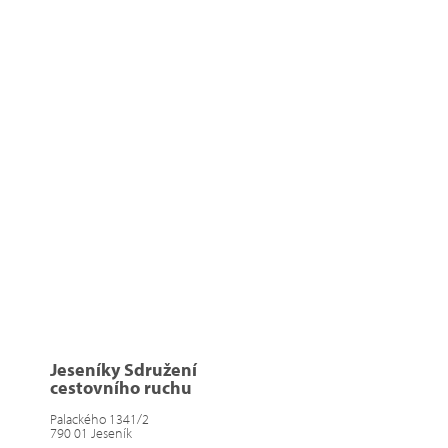
Jeseníky Sdružení
cestovního ruchu
Palackého 1341/2
790 01 Jeseník