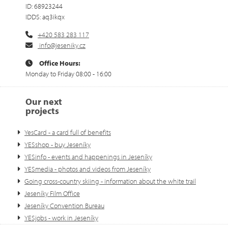
ID: 68923244
IDDS: aq3ikqx
+420 583 283 117
info@jeseniky.cz
Office Hours:
Monday to Friday 08:00 - 16:00
Our next
projects
YesCard - a card full of benefits
YESshop - buy Jeseníky
YESinfo - events and happenings in Jeseníky
YESmedia - photos and videos from Jeseníky
Going cross-country skiing - information about the white trail
Jeseníky Film Office
Jeseníky Convention Bureau
YESjobs - work in Jeseníky