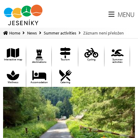
MENU
Home
News
Summer activities
Záznam není přeložen
Interactive map
Tourist
Tourism
Cycling
Summer
destinations
activities
Wellness
Accomodation
Catering