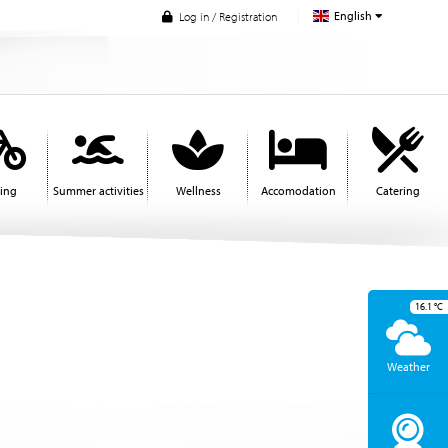
English
Log in / Registration
ling
Summer activities
Wellness
Accomodation
Catering
16.1
°C
Weather