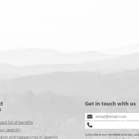
xt
Get in touch with us
s
card full of benefits
buy Jeseníky
Subscribe to our newsletter and stay upd
events and happenings in Jeseníky