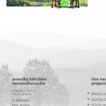
Jeseníky Sdružení
Our ne
cestovního ruchu
project
Palackého 1341/2
YesCard - a 
790 01 Jeseník
YESshop - 
ID: 68923244
YESinfo - 
IDDS: aq3ikqx