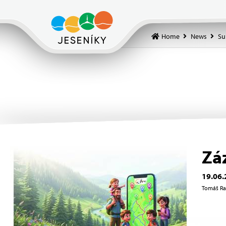
Home
News
Su
Zá
19.06.
Tomáš Rak