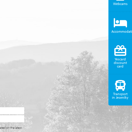
Webcams
Accommodat
Yescard
discount
card
Transport
in Jeseníky
ated on the latest