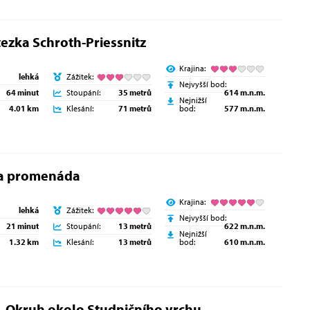
ezka Schroth-Priessnitz
Krajina:
lehká
Zážitek:
Nejvyšší bod:
64 minut
Stoupání:
35 metrů
614 m.n.m.
Nejnižší
4.01 km
Klesání:
71 metrů
bod:
577 m.n.m.
a promenáda
Krajina:
lehká
Zážitek:
Nejvyšší bod:
21 minut
Stoupání:
13 metrů
622 m.n.m.
Nejnižší
1.32 km
Klesání:
13 metrů
bod:
610 m.n.m.
- Okruh okolo Studničního vrchu