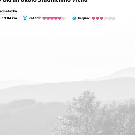
ředně těžká
19.84 km
Zážitek:
Krajina: