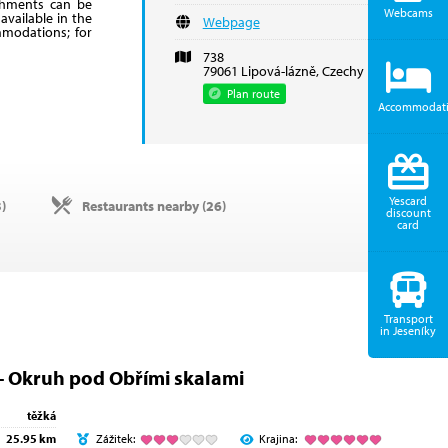
eshments can be
Webcams
vailable in the
Webpage
mmodations; for
738
79061 Lipová-lázně, Czechy
Plan route
Accommodat
Yescard
3
)
Restaurants nearby (
26
)
discount
card
Transport
in Jeseníky
- Okruh pod Obřími skalami
těžká
25.95 km
Zážitek:
Krajina: