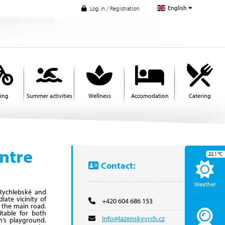
English
Log in / Registration
ling
Summer activities
Wellness
Accomodation
Catering
ntre
22.1
°C
Contact:
Weather
 Rychlebské and
ate vicinity of
+420 604 686 153
m the main road.
itable for both
info@lazenskyvrch.cz
en’s playground.