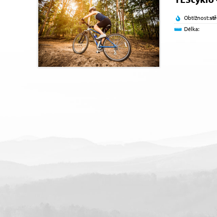
Obtížnost:
st
Délka: