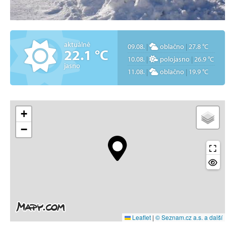
aktuálně
09.08.
|
oblačno
|
27.8 °C
22.1 °C
10.08.
|
polojasno
|
26.9 °C
jasno
11.08.
|
oblačno
|
19.9 °C
+
−
Leaflet
|
© Seznam.cz a.s. a další