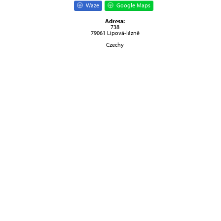
Waze
Google Maps
Adresa:
738
79061 Lipová-lázně
Czechy