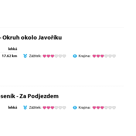
- Okruh okolo Javoříku
lehká
17.62 km
Zážitek:
Krajina:
seník - Za Podjezdem
lehká
Zážitek:
Krajina: