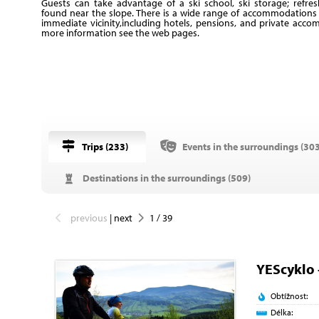
Guests can take advantage of a ski school, ski storage; refr
found near the slope. There is a wide range of accommodations a
immediate vicinity,including hotels, pensions, and private acco
more information see the web pages.
Trips (
233
)
Events in the surroundings (
30
Destinations in the surroundings (
509
)
previous
|
next
1
/
39
YEScyklo 
Obtížnost:
Délka: