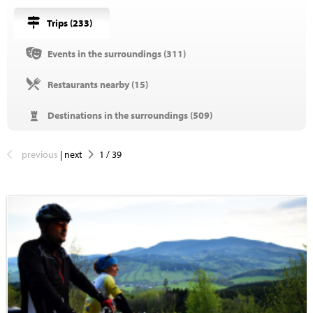
Trips (
233
)
Events in the surroundings (
311
)
Restaurants nearby (
15
)
Destinations in the surroundings (
509
)
previous
|
next
1
/
39