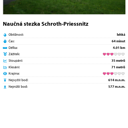
Naučná stezka Schroth-Priessnitz
Obtížnost:
lehká
Čas:
64 minut
Délka:
4.01 km
Zážitek:
Stoupání:
35 metrů
Klesání:
71 metrů
Krajina:
Nejvyšší bod:
614 m.n.m.
Nejnižší bod:
577 m.n.m.