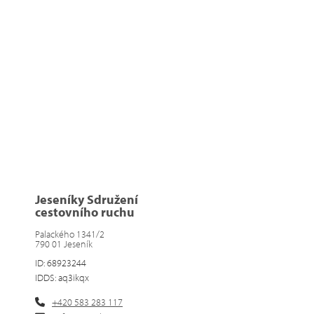
Jeseníky Sdružení
cestovního ruchu
Palackého 1341/2
790 01 Jeseník
ID: 68923244
IDDS: aq3ikqx
+420 583 283 117