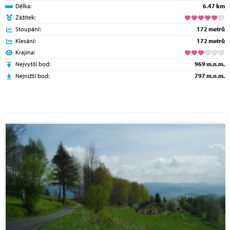
Délka:
6.47 km
Zážitek:
Stoupání:
172 metrů
Klesání:
172 metrů
Krajina:
Nejvyšší bod:
969 m.n.m.
Nejnižší bod:
797 m.n.m.