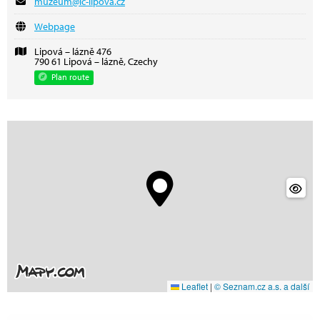
muzeum@ic-lipova.cz
Webpage
Lipová – lázně 476
790 61 Lipová – lázně, Czechy
Plan route
Leaflet
|
© Seznam.cz a.s. a další