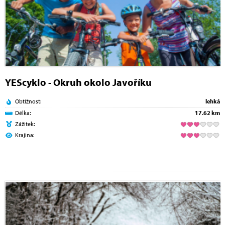
YEScyklo - Okruh okolo Javoříku
Obtížnost:
lehká
Délka:
17.62 km
Zážitek:
Krajina: