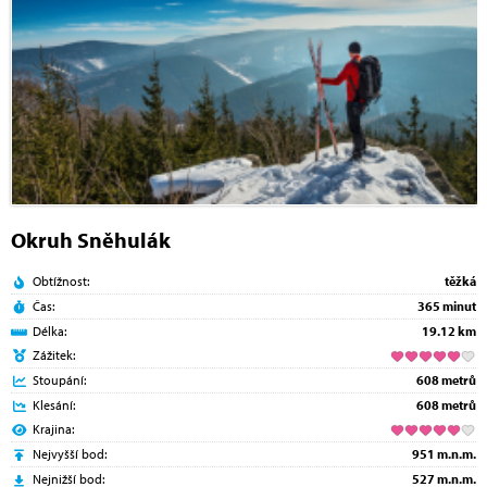
Okruh Sněhulák
Obtížnost:
těžká
Čas:
365 minut
Délka:
19.12 km
Zážitek:
Stoupání:
608 metrů
Klesání:
608 metrů
Krajina:
Nejvyšší bod:
951 m.n.m.
Nejnižší bod:
527 m.n.m.