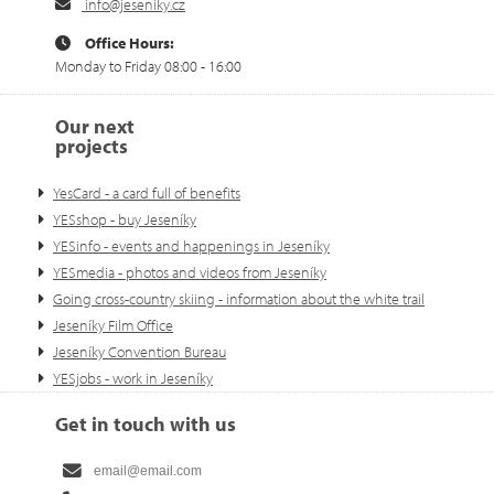
info@jeseniky.cz
Office Hours:
Monday to Friday 08:00 - 16:00
Our next
projects
YesCard - a card full of benefits
YESshop - buy Jeseníky
YESinfo - events and happenings in Jeseníky
YESmedia - photos and videos from Jeseníky
Going cross-country skiing - information about the white trail
Jeseníky Film Office
Jeseníky Convention Bureau
YESjobs - work in Jeseníky
Get in touch with us