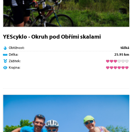
YEScyklo - Okruh pod Obřími skalami
Obtížnost:
těžká
Délka:
25.95 km
Zážitek:
Krajina: