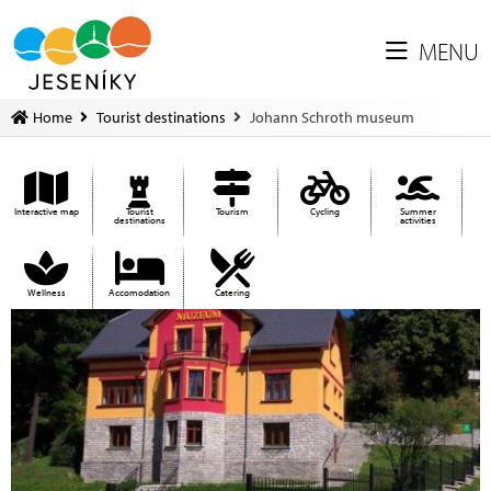
MENU
Home
Tourist destinations
Johann Schroth museum
Interactive map
Tourist
Tourism
Cycling
Summer
destinations
activities
Wellness
Accomodation
Catering