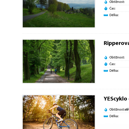
Obtížnost:
Čas:
Délka:
Ripperov
Obtížnost:
Čas:
Délka:
YEScyklo 
Obtížnost:
st
Délka: