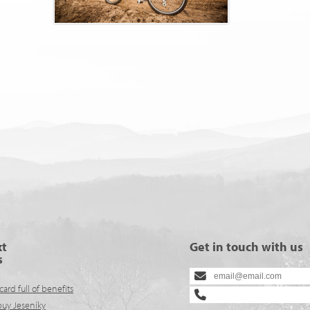
xt
Get in touch with us
s
card full of benefits
buy Jeseníky