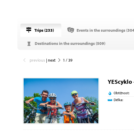
Trips (
233
)
Events in the surroundings (
30
Destinations in the surroundings (
509
)
previous
|
next
1
/
39
YEScyklo 
Obtížnost:
Délka: