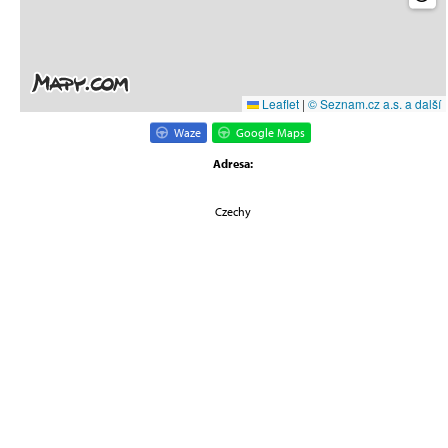
Leaflet
|
© Seznam.cz a.s. a další
Waze
Google Maps
Adresa:
Czechy