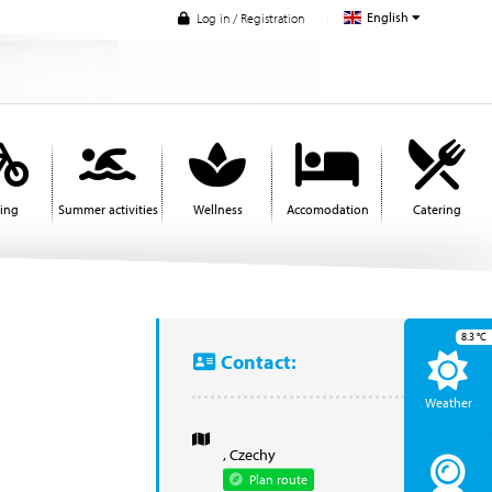
English
Log in / Registration
ling
Summer activities
Wellness
Accomodation
Catering
8.3
°C
Contact:
Weather
, Czechy
Plan route