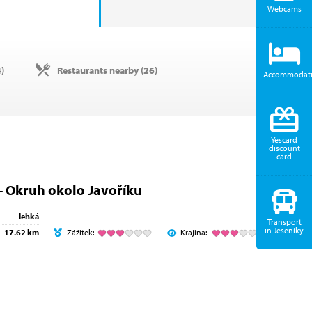
Webcams
4
)
Restaurants nearby (
26
)
Accommodat
Yescard
discount
card
- Okruh okolo Javoříku
lehká
Transport
in Jeseníky
17.62 km
Zážitek:
Krajina: