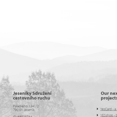
Jeseníky Sdružení
Our ne
cestovního ruchu
project
Palackého 1341/2
YesCard - a 
790 01 Jeseník
YESshop - 
ID: 68923244