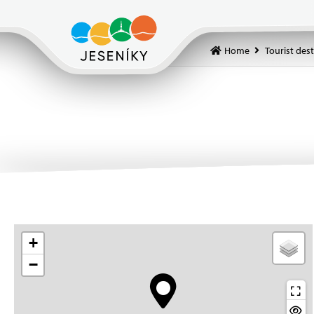
Home
Tourist des
+
−