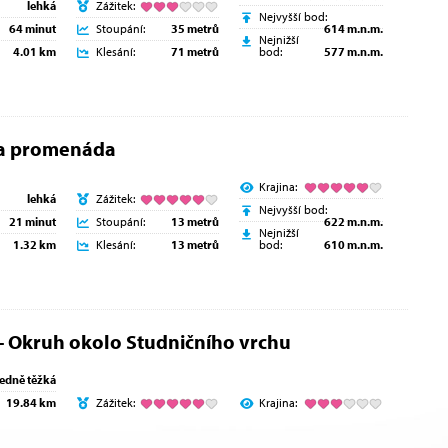
lehká
Zážitek:
Nejvyšší bod:
64 minut
Stoupání:
35 metrů
614 m.n.m.
Nejnižší
4.01 km
Klesání:
71 metrů
bod:
577 m.n.m.
a promenáda
Krajina:
lehká
Zážitek:
Nejvyšší bod:
21 minut
Stoupání:
13 metrů
622 m.n.m.
Nejnižší
1.32 km
Klesání:
13 metrů
bod:
610 m.n.m.
- Okruh okolo Studničního vrchu
ředně těžká
19.84 km
Zážitek:
Krajina: