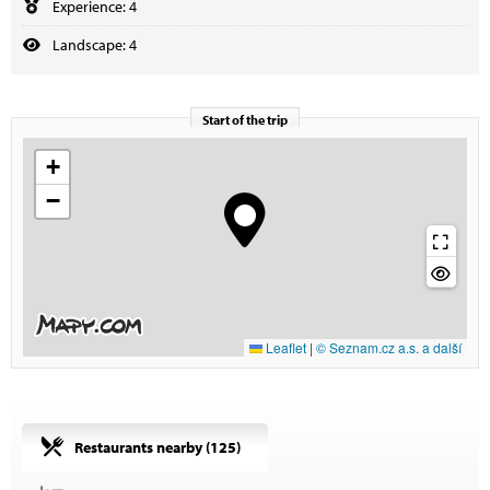
Experience: 4
Landscape: 4
Start of the trip
+
−
Leaflet
|
© Seznam.cz a.s. a další
Restaurants nearby (
125
)