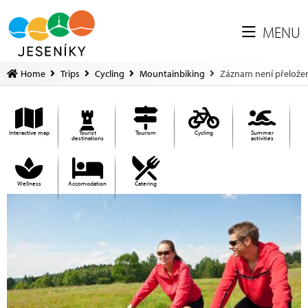
MENU
Home
Trips
Cycling
Mountainbiking
Záznam není přelože
Interactive map
Tourist
Tourism
Cycling
Summer
destinations
activities
Wellness
Accomodation
Catering