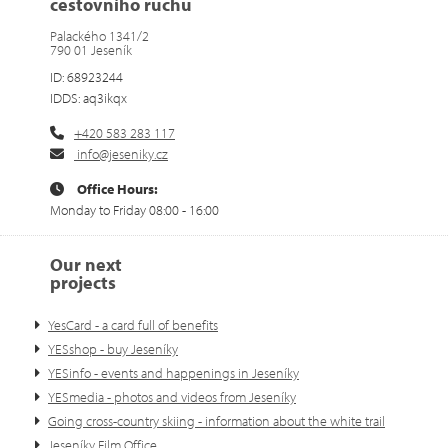
cestovního ruchu
Palackého 1341/2
790 01 Jeseník
ID: 68923244
IDDS: aq3ikqx
+420 583 283 117
info@jeseniky.cz
Office Hours:
Monday to Friday 08:00 - 16:00
Our next
projects
YesCard - a card full of benefits
YESshop - buy Jeseníky
YESinfo - events and happenings in Jeseníky
YESmedia - photos and videos from Jeseníky
Going cross-country skiing - information about the white trail
Jeseníky Film Office