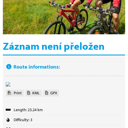
Záznam není přeložen
Route informations:
Print
KML
GPX
Length: 23.24 km
Difficulty: 3