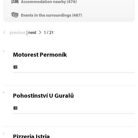
Accommodation nearby (
476
)
Events in the surroundings (
487
)
previous
|
next
1
/
21
Motorest Permoník
Pohostinství U Guralů
Pizzeria Istria