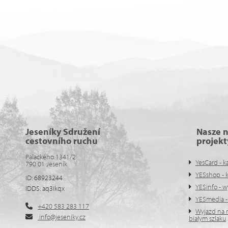
Jeseníky Sdružení
Nasze 
cestovního ruchu
projekt
Palackého 1341/2
YesCard - k
790 01 Jeseník
YESshop - 
ID: 68923244
YESinfo - w
IDDS: aq3ikqx
YESmedia - z
+420 583 283 117
Wyjazd na n
info@jeseniky.cz
białym szlaku