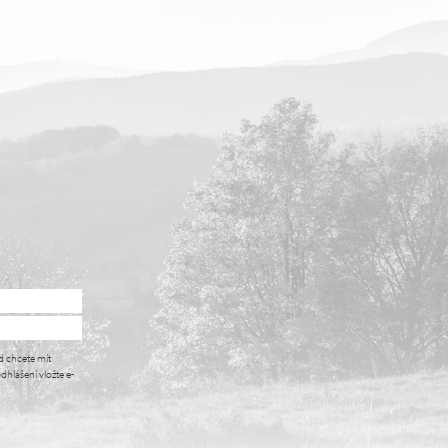
i
d chcete mít
dhlášení vložte e-