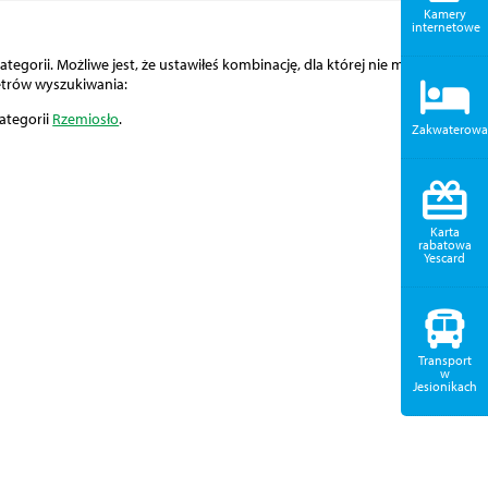
Kamery
internetowe
tegorii. Możliwe jest, że ustawiłeś kombinację, dla której nie można
etrów wyszukiwania:
ategorii
Rzemiosło
.
Zakwaterowa
Karta
rabatowa
Yescard
Transport
w
Jesionikach