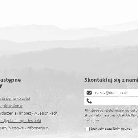
następne
Skontaktuj się z nam
y
arta pełna korzyści
kupić Jesionkę
Přihlašte se do našeho newsletteru poku
ydarzenia i imprezy w Jesionikach
aktuální informace o našich akcích. Pro o
djęcia i filmy z Jesionki
mail znovu.
arty biegowe - informacje o
Souhlasím se zasíláním novinek