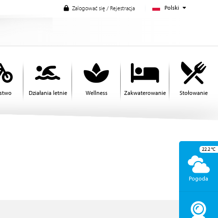
Polski
Zalogować się / Rejestracja
rstwo
Działania letnie
Wellness
Zakwaterowanie
Stołowanie
22.2
°C
Pogoda