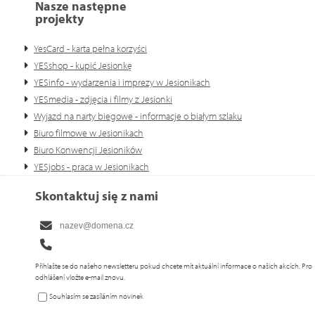
Nasze następne
projekty
YesCard - karta pełna korzyści
YESshop - kupić Jesionkę
YESinfo - wydarzenia i imprezy w Jesionikach
YESmedia - zdjęcia i filmy z Jesionki
Wyjazd na narty biegowe - informacje o białym szlaku
Biuro filmowe w Jesionikach
Biuro Konwencji Jesioników
YESjobs - praca w Jesionikach
Skontaktuj się z nami
Přihlašte se do našeho newsletteru pokud chcete mít aktuální informace o našich akcích. Pro
odhlášení vložte e-mail znovu.
Souhlasím se zasíláním novinek