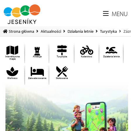
MENU
Strona główna
Aktualności
Działania letnie
Turystyka
Záz
Interaktywna
Atrakcje
Turystyka
Kolarstwo
Działania letnie
mapa
Wellness
Zakwaterowanie
Stołowanie