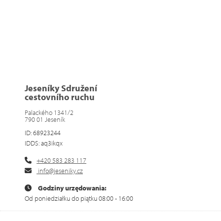
Jeseníky Sdružení
cestovního ruchu
Palackého 1341/2
790 01 Jeseník
ID: 68923244
IDDS: aq3ikqx
+420 583 283 117
info@jeseniky.cz
Godziny urzędowania:
Od poniedziałku do piątku 08:00 - 16:00