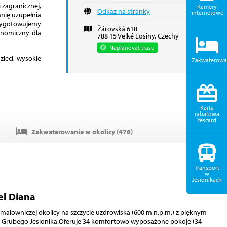
 zagranicznej,
Kamery
Odkaz na stránky
internetowe
nię uzupełnia
zygotowujemy
Žárovská 618
onomiczny dla
788 15 Velké Losiny, Czechy
Naplánovat trasu
zieci, wysokie
Zakwaterowa
Karta
rabatowa
Yescard
Zakwaterowanie w okolicy (
476
)
Transport
w
Jesionikach
el Diana
alowniczej okolicy na szczycie uzdrowiska (600 m n.p.m.) z pięknym
Grubego Jesionika.Oferuje 34 komfortowo wyposażone pokoje (34