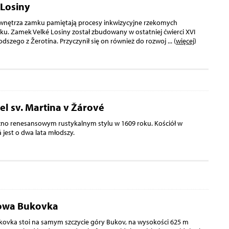
Losiny
nętrza zamku pamiętają procesy inkwizycyjne rzekomych
eku. Zamek Velké Losiny został zbudowany w ostatniej ćwierci XVI
odszego z Žerotína. Przyczynił się on również do rozwoj
... (
więcej
)
el sv. Martina v Žárové
 renesansowym rustykalnym stylu w 1609 roku. Kościół w
 jest o dwa lata młodszy.
owa Bukovka
ovka stoi na samym szczycie góry Bukov, na wysokości 625 m