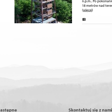
n.p.m.. Po pokonani
18 metrów nad teren
(
więcej
)
następne
Skontaktuj się z nam