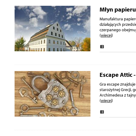
Młyn papieru
Manufaktura papieru 
działających przeds
czerpanego obejmuj
(
więcej
)
Escape Attic 
Gra escape znajduje 
starożytnej Grecji, 
Archimedesa z tajny
(
więcej
)