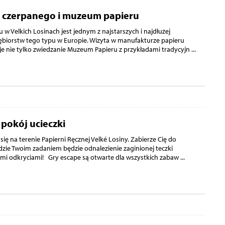
 czerpanego i muzeum papieru
w Velkich Losinach jest jednym z najstarszych i najdłużej
iębiorstw tego typu w Europie. Wizyta w manufakturze papieru
e nie tylko zwiedzanie Muzeum Papieru z przykładami tradycyjn
...
- pokój ucieczki
się na terenie Papierni Ręcznej Velké Losiny. Zabierze Cię do
gdzie Twoim zadaniem będzie odnalezienie zaginionej teczki
mi odkryciami! Gry escape są otwarte dla wszystkich zabaw
...