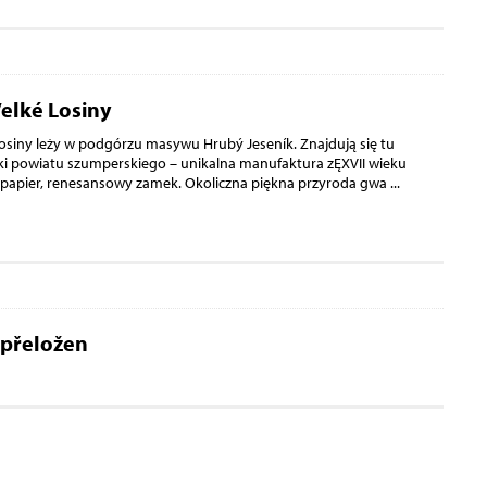
elké Losiny
osiny leży w podgórzu masywu Hrubý Jeseník. Znajdują się tu
ki powiatu szumperskiego – unikalna manufaktura zĘXVII wieku
 papier, renesansowy zamek. Okoliczna piękna przyroda gwa
...
 přeložen