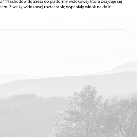
u 111 schodów dotrzesz do platformy widokowej, która znajduje się
em. Z wieży widokowej roztacza się wspaniały widok na dolin
...
i