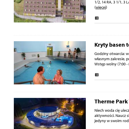
1/2, 14 RA, 3 1/1, 
(
więcej
)
Kryty basen 
Godziny otwarcia: ws
własnym zakresie, p
Wstęp wolny (7:00 - 
Therme Park 
Niech woda cię ulecz
aktywności. Naucz si
jedyny w swoim rodza