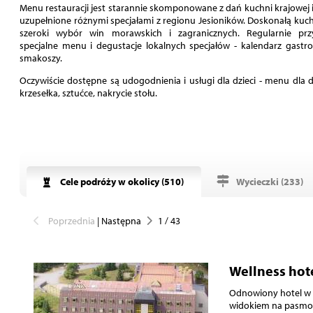
Menu restauracji jest starannie skomponowane z dań kuchni krajowej i
uzupełnione różnymi specjałami z regionu Jesioników. Doskonałą kuch
szeroki wybór win morawskich i zagranicznych. Regularnie pr
specjalne menu i degustacje lokalnych specjałów - kalendarz gastr
smakoszy.
Oczywiście dostępne są udogodnienia i usługi dla dzieci - menu dla d
krzesełka, sztućce, nakrycie stołu.
Cele podróży w okolicy (
510
)
Wycieczki (
233
)
Poprzednia
|
Następna
1
/
43
Wellness hot
Odnowiony hotel w m
widokiem na pasmo 