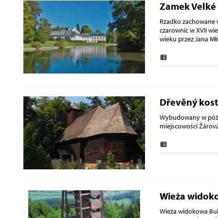
Zamek Velké 
Rzadko zachowane w
czarownic w XVII wi
wieku przez Jana Mł
Dřevěný kost
Wybudowany w późno
miejscowości Žárová
Wieża widok
Wieża widokowa Buk