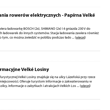
ania rowerów elektrycznych - Papírna Velké
wiera ładowarkę BOSCH (2x), SHIMANO (2x) i 4 gniazda 230 V do
h ładowarek do innych systemów. Stacja ładowania zawiera również
o tym, co można zwiedzić w pobliżu podczas łado
... (
więcej
)
rmacyjne Velké Losiny
urystycznej Velké Losiny znajduje się na ulicy Lázeňská przy rzece
miejscowości. Oferuje turystom informacje o zakwaterowaniu w
kolicy, informacje o zabytkach i atrakcjach Velkich Los
... (
więcej
)