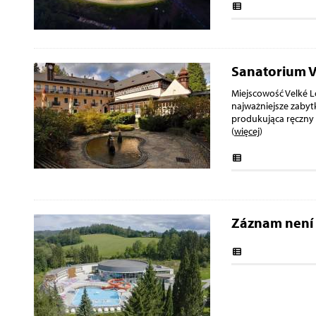
Sanatorium V
Miejscowość Velké L
najważniejsze zabyt
produkująca ręczny
(
więcej
)
Záznam není