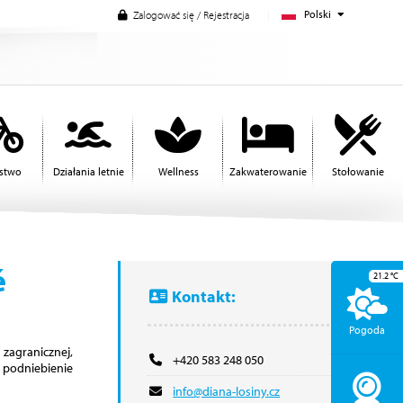
Polski
Zalogować się / Rejestracja
rstwo
Działania letnie
Wellness
Zakwaterowanie
Stołowanie
é
21.2
°C
Kontakt:
Pogoda
zagranicznej,
+420 583 248 050
 podniebienie
info@diana-losiny.cz