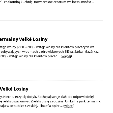
3 LA), znakomitą kuchnię, nowoczesne centrum wellness, mnóst
...
termalny Velké Losiny
tęp wolny (7:00 - 8:00) - wstęp wolny dla klientów płacących we
rzebywających w domach uzdrowiskowych Eliška, Šárka i Gazárka...
8:00) - wstęp wolny dla klientów płacąc
... (
więcej
)
Velké Losiny
y. Niech uleczy cię dotyk. Zachęcaj swoje ciało do odpowiedniej
ę relaksować umysł. Zrelaksuj się z rodziną. Unikalny park termalny,
ju w Republice Czeskiej. Filozofia opier
... (
więcej
)