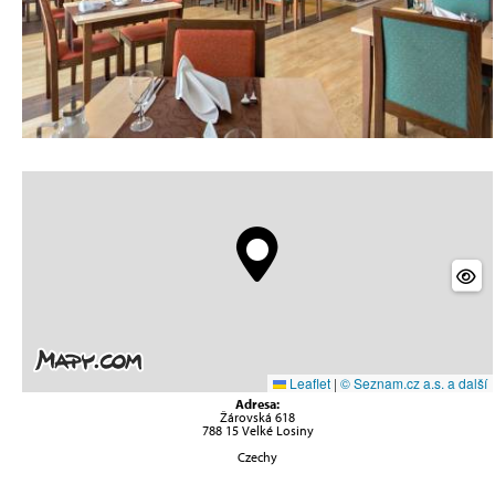
Leaflet
|
© Seznam.cz a.s. a další
Adresa:
Žárovská 618
788 15 Velké Losiny
Czechy