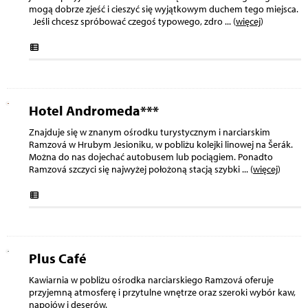
mogą dobrze zjeść i cieszyć się wyjątkowym duchem tego miejsca.
Jeśli chcesz spróbować czegoś typowego, zdro
... (
więcej
)
Hotel Andromeda***
Znajduje się w znanym ośrodku turystycznym i narciarskim
Ramzová w Hrubym Jesioniku, w pobliżu kolejki linowej na Šerák.
Można do nas dojechać autobusem lub pociągiem. Ponadto
Ramzová szczyci się najwyżej położoną stacją szybki
... (
więcej
)
Plus Café
Kawiarnia w pobliżu ośrodka narciarskiego Ramzová oferuje
przyjemną atmosferę i przytulne wnętrze oraz szeroki wybór kaw,
napojów i deserów.