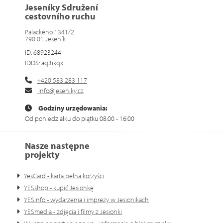
Jeseníky Sdružení
cestovního ruchu
Palackého 1341/2
790 01 Jeseník
ID: 68923244
IDDS: aq3ikqx
+420 583 283 117
info@jeseniky.cz
Godziny urzędowania:
Od poniedziałku do piątku 08:00 - 16:00
Nasze następne
projekty
YesCard - karta pełna korzyści
YESshop - kupić Jesionkę
YESinfo - wydarzenia i imprezy w Jesionikach
YESmedia - zdjęcia i filmy z Jesionki