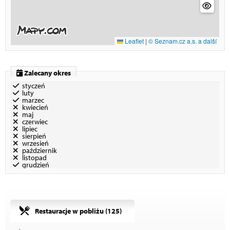
Leaflet
|
© Seznam.cz a.s. a další
Zalecany okres
styczeń
luty
marzec
kwiecień
maj
czerwiec
lipiec
sierpień
wrzesień
październik
listopad
grudzień
Restauracje w pobliżu (
125
)