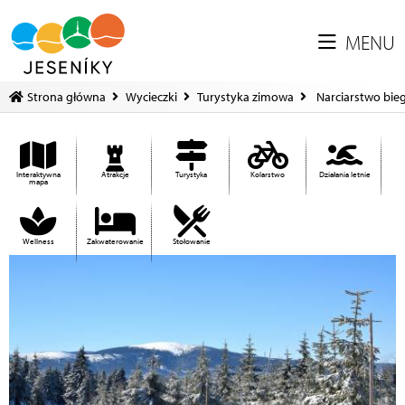
MENU
Strona główna
Wycieczki
Turystyka zimowa
Narciarstwo bi
Interaktywna
Atrakcje
Turystyka
Kolarstwo
Działania letnie
mapa
Wellness
Zakwaterowanie
Stołowanie