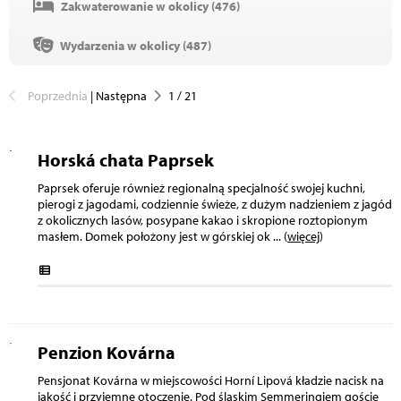
Zakwaterowanie w okolicy (
476
)
Wydarzenia w okolicy (
487
)
Poprzednia
|
Następna
1
/
21
Horská chata Paprsek
Paprsek oferuje również regionalną specjalność swojej kuchni,
pierogi z jagodami, codziennie świeże, z dużym nadzieniem z jagód
z okolicznych lasów, posypane kakao i skropione roztopionym
masłem. Domek położony jest w górskiej ok
... (
więcej
)
Penzion Kovárna
Pensjonat Kovárna w miejscowości Horní Lipová kładzie nacisk na
jakość i przyjemne otoczenie. Pod śląskim Semmeringiem goście