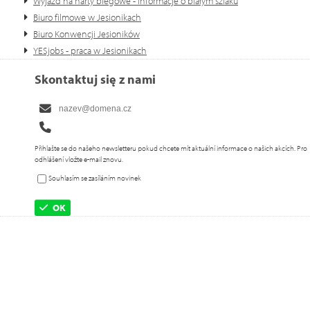
Wyjazd na narty biegowe - informacje o białym szlaku
Biuro filmowe w Jesionikach
Biuro Konwencji Jesioników
YESjobs - praca w Jesionikach
Skontaktuj się z nami
Přihlašte se do našeho newsletteru pokud chcete mít aktuální informace o našich akcích. Pro
odhlášení vložte e-mail znovu.
Souhlasím se zasíláním novinek
OK