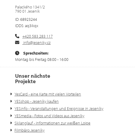
Palackého 1341/2
790 01 Jeseník
ID: 68923244
IDDS: aq3ikqx
+420 583 283 117
info@jeseniky.cz
Sprechzeiten:
Montag bis Freitag 08:00 - 16:00
Unser nächste
Projekte
YesCard - eine Karte mit vielen Vorteilen
YESshop - Jeseníky kaufen
YESinfo - Veranstaltungen und Ereignisse in Jeseníky
YESmedia - Fotos und Videos aus Jeseníky
Skilanglauf - Informationen zur weißen Loipe
Filmbüro Jeseníky