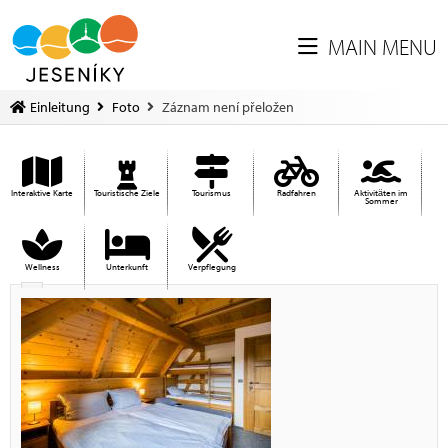
MAIN MENU
Einleitung
Foto
Záznam není přeložen
Interaktive Karte
Touristische Ziele
Tourismus
Radfahren
Aktivitäten im
Sommer
Wellness
Unterkunft
Verpflegung