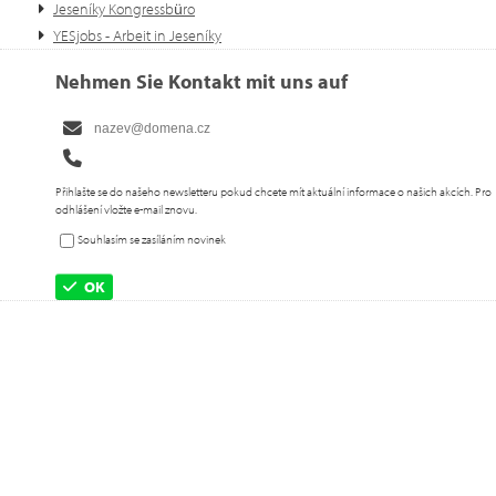
Jeseníky Kongressbüro
YESjobs - Arbeit in Jeseníky
Nehmen Sie Kontakt mit uns auf
Přihlašte se do našeho newsletteru pokud chcete mít aktuální informace o našich akcích. Pro
odhlášení vložte e-mail znovu.
Souhlasím se zasíláním novinek
OK