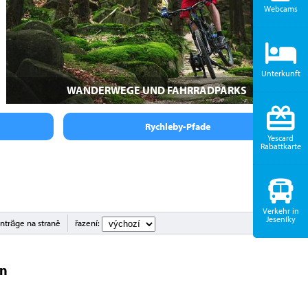
Webcams
Unterkunft
WANDERWEGE UND FAHRRADPARKS
Rychleby-Pfade
Yescard
Rabattkarte
Verkehr in
Jeseníky
inträge na straně
řazení:
en