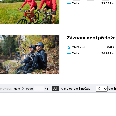
Délka:
23.24 km
Záznam není přelož
Obtížnost:
těžká
Délka:
30.92 km
previous
|
next
page
/ 8
0-9 z 66 die Einträge
die E
Jdi