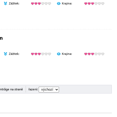
Zážitek:
Krajina:
en
Zážitek:
Krajina:
inträge na straně
řazení: