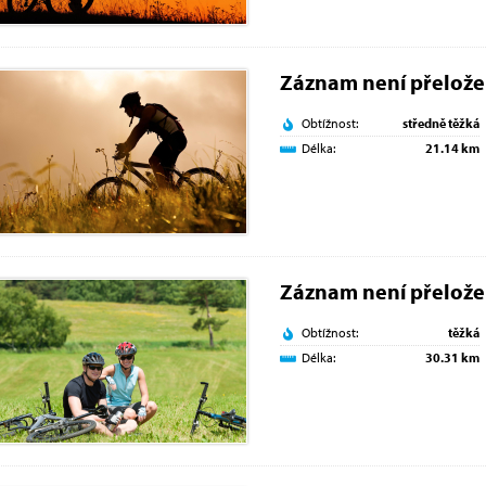
Záznam není přelož
Obtížnost:
středně těžká
Délka:
21.14 km
Záznam není přelož
Obtížnost:
těžká
Délka:
30.31 km