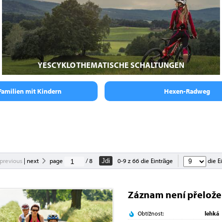
YESCYKLO THEMATISCHE SCHALTUNGEN
Familien mit Kindern
Hexen-Radweg
previous
|
next
page
/ 8
0-9 z 66 die Einträge
die E
Jdi
Záznam není přelož
Obtížnost:
lehká