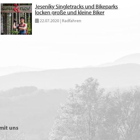
Jeseníky Singletracks und Bikeparks
locken große und kleine Biker
22.07.2020 | Radfahren
mit uns