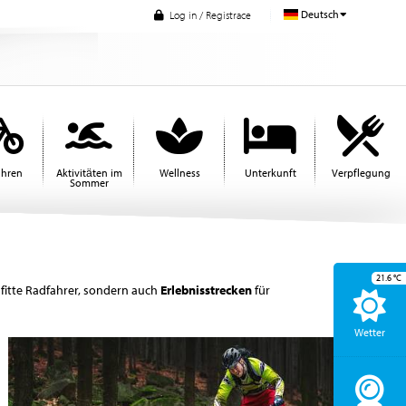
Deutsch
Log in / Registrace
ahren
Aktivitäten im
Wellness
Unterkunft
Verpflegung
Sommer
21.6
°C
 fitte Radfahrer, sondern auch
Erlebnisstrecken
für
Wetter