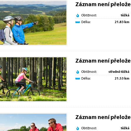
Záznam není přelož
Obtížnost:
těžká
Délka:
21.83 km
Záznam není přelož
Obtížnost:
středně těžká
Délka:
21.53 km
Záznam není přelož
Obtížnost:
těžká