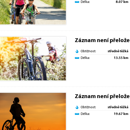
Délka:
8.07 km
Záznam není přelož
Obtížnost:
středně těžká
Délka:
13.55 km
Záznam není přelož
Obtížnost:
středně těžká
Délka:
19.67 km