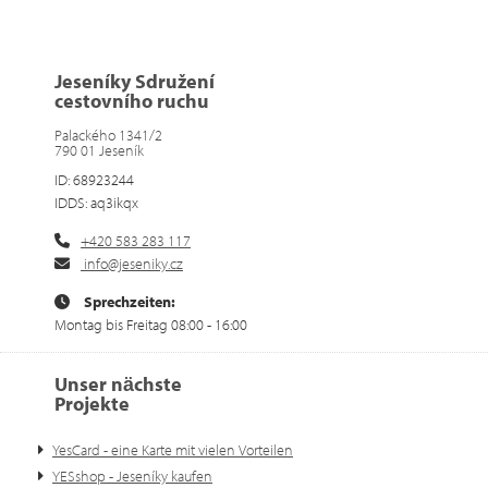
Jeseníky Sdružení
cestovního ruchu
Palackého 1341/2
790 01 Jeseník
ID: 68923244
IDDS: aq3ikqx
+420 583 283 117
info@jeseniky.cz
Sprechzeiten:
Montag bis Freitag 08:00 - 16:00
Unser nächste
Projekte
YesCard - eine Karte mit vielen Vorteilen
YESshop - Jeseníky kaufen