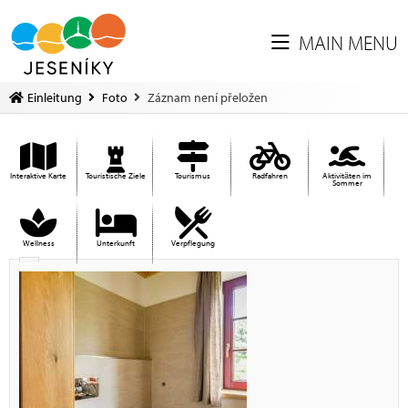
MAIN MENU
Einleitung
Foto
Záznam není přeložen
Interaktive Karte
Touristische Ziele
Tourismus
Radfahren
Aktivitäten im
Sommer
Wellness
Unterkunft
Verpflegung