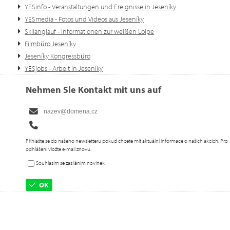
YESinfo - Veranstaltungen und Ereignisse in Jeseníky
YESmedia - Fotos und Videos aus Jeseníky
Skilanglauf - Informationen zur weißen Loipe
Filmbüro Jeseníky
Jeseníky Kongressbüro
YESjobs - Arbeit in Jeseníky
Nehmen Sie Kontakt mit uns auf
Přihlašte se do našeho newsletteru pokud chcete mít aktuální informace o našich akcích. Pro
odhlášení vložte e-mail znovu.
Souhlasím se zasíláním novinek
OK