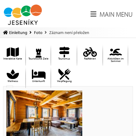
MAIN MENU
Einleitung
Foto
Záznam není přeložen
Interaktive Karte
Touristische Ziele
Tourismus
Radfahren
Aktivitäten im
Sommer
Wellness
Unterkunft
Verpflegung