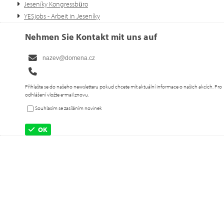
Jeseníky Kongressbüro
YESjobs - Arbeit in Jeseníky
Nehmen Sie Kontakt mit uns auf
Přihlašte se do našeho newsletteru pokud chcete mít aktuální informace o našich akcích. Pro
odhlášení vložte e-mail znovu.
Souhlasím se zasíláním novinek
OK