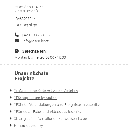
Palackého 1341/2
790 01 Jeseník
ID: 68923244
IDDS: aq3ikqx
+420 583 283 117
info@jeseniky.cz
Sprechzeiten:
Montag bis Freitag 08:00 - 16:00
Unser nächste
Projekte
YesCard - eine Karte mit vielen Vorteilen
YESshop - Jeseníky kaufen
YESinfo - Veranstaltungen und Ereignisse in Jeseníky
YESmedia - Fotos und Videos aus Jeseníky
Skilanglauf - Informationen zur weißen Loipe
Filmbüro Jeseníky