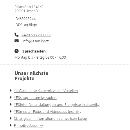
Palackého 1341/2
790 01 Jeseník
ID: 68923244
IDDS: aq3ikqx
+420 583 283 117
info@jeseniky.cz
Sprechzeiten:
Montag bis Freitag 08:00 - 16:00
Unser nächste
Projekte
YesCard - eine Karte mit vielen Vorteilen
YESshop - Jeseníky kaufen
YESinfo - Veranstaltungen und Ereignisse in Jeseníky
YESmedia - Fotos und Videos aus Jeseníky
Skilanglauf - Informationen zur weißen Loipe
Filmbüro Jeseníky