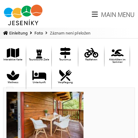
MAIN MENU
Einleitung
Foto
Záznam není přeložen
Interaktive Karte
Touristische Ziele
Tourismus
Radfahren
Aktivitäten im
Sommer
Wellness
Unterkunft
Verpflegung