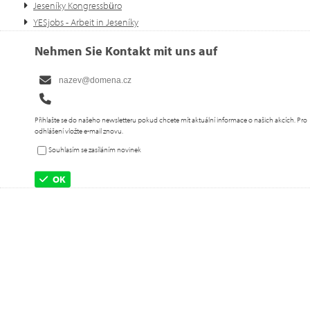
Jeseníky Kongressbüro
YESjobs - Arbeit in Jeseníky
Nehmen Sie Kontakt mit uns auf
Přihlašte se do našeho newsletteru pokud chcete mít aktuální informace o našich akcích. Pro
odhlášení vložte e-mail znovu.
Souhlasím se zasíláním novinek
OK