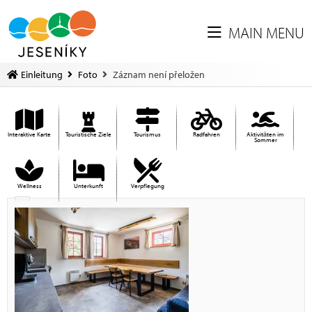
MAIN MENU
Einleitung
Foto
Záznam není přeložen
Interaktive Karte
Touristische Ziele
Tourismus
Radfahren
Aktivitäten im
Sommer
Wellness
Unterkunft
Verpflegung