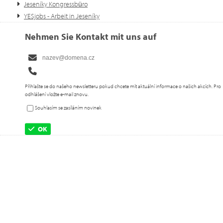
Jeseníky Kongressbüro
YESjobs - Arbeit in Jeseníky
Nehmen Sie Kontakt mit uns auf
Přihlašte se do našeho newsletteru pokud chcete mít aktuální informace o našich akcích. Pro
odhlášení vložte e-mail znovu.
Souhlasím se zasíláním novinek
OK