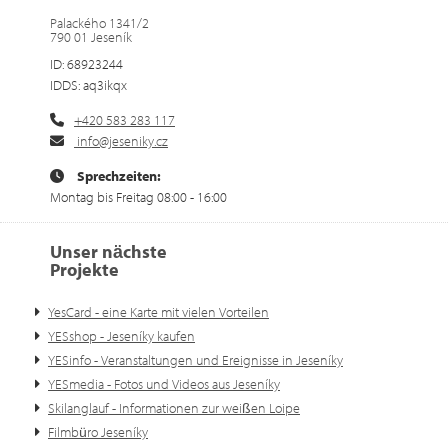
Palackého 1341/2
790 01 Jeseník
ID: 68923244
IDDS: aq3ikqx
+420 583 283 117
info@jeseniky.cz
Sprechzeiten:
Montag bis Freitag 08:00 - 16:00
Unser nächste
Projekte
YesCard - eine Karte mit vielen Vorteilen
YESshop - Jeseníky kaufen
YESinfo - Veranstaltungen und Ereignisse in Jeseníky
YESmedia - Fotos und Videos aus Jeseníky
Skilanglauf - Informationen zur weißen Loipe
Filmbüro Jeseníky