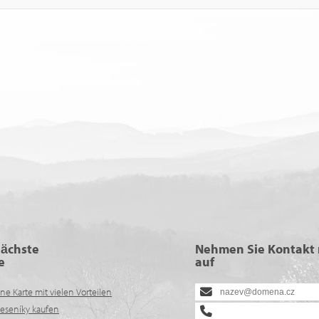
nächste
Nehmen Sie Kontakt 
e
auf
ine Karte mit vielen Vorteilen
Jeseníky kaufen