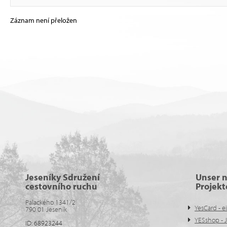
Záznam není přeložen
Jeseníky Sdružení
Unser 
cestovního ruchu
Projekt
Palackého 1341/2
YesCard - e
790 01 Jeseník
YESshop - 
ID: 68923244