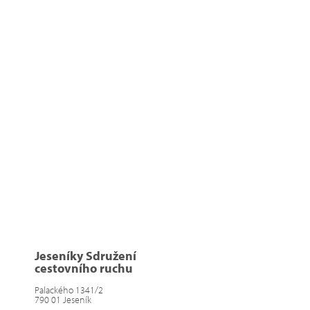
Jeseníky Sdružení
cestovního ruchu
Palackého 1341/2
790 01 Jeseník