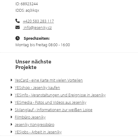
ID: 68923244
IDDS: aq3ikqx
+420 583 283 117
info@jeseniky.cz
Sprechzeiten:
Montag bis Freitag 08:00 - 16:00
Unser nächste
Projekte
YesCard - eine Karte mit vielen Vorteilen
YESshop - Jeseníky kaufen
YESinfo - Veranstaltungen und Ereignisse in Jeseníky
YESmedia - Fotos und Videos aus Jeseníky
Skilanglauf - Informationen zur weißen Loipe
Filmbüro Jeseníky
Jeseníky Kongressbüro
YESjobs - Arbeit in Jeseníky