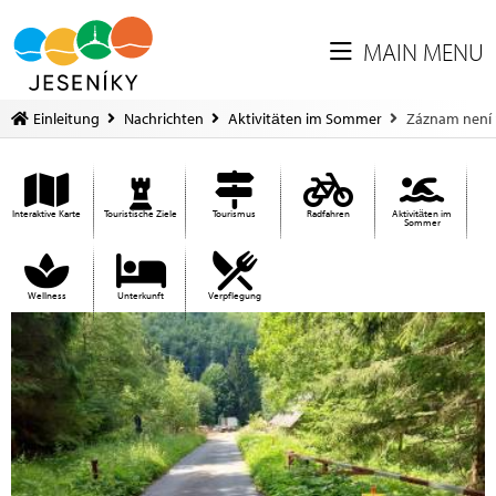
MAIN MENU
Einleitung
Nachrichten
Aktivitäten im Sommer
Záznam není 
Interaktive Karte
Touristische Ziele
Tourismus
Radfahren
Aktivitäten im
Sommer
Wellness
Unterkunft
Verpflegung