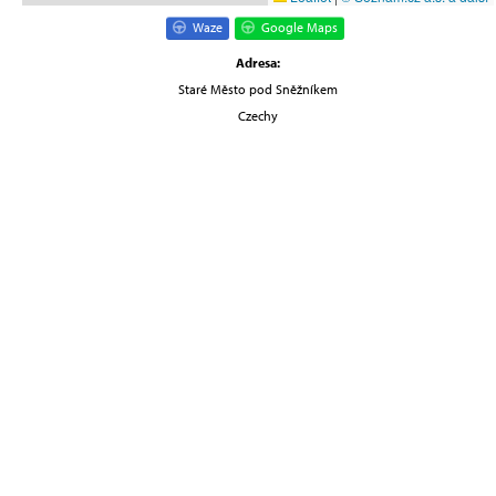
Waze
Google Maps
Adresa:
Staré Město pod Sněžníkem
Czechy