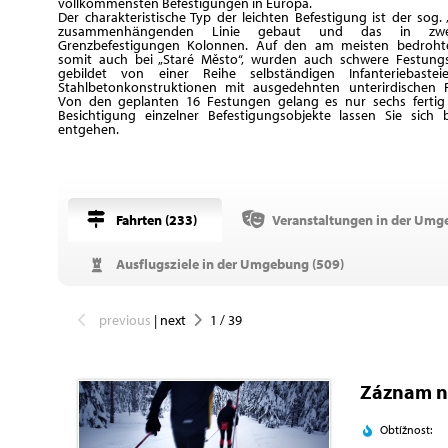
vollkommensten Befestigungen in Europa.
Der charakteristische Typ der leichten Befestigung ist der sog. „
zusammenhängenden Linie gebaut und das in zwe
Grenzbefestigungen Kolonnen. Auf den am meisten bedroht
somit auch bei „Staré Město“, wurden auch schwere Festung
gebildet von einer Reihe selbständigen Infanteriebastei
Stahlbetonkonstruktionen mit ausgedehnten unterirdischen R
Von den geplanten 16 Festungen gelang es nur sechs fertig z
Besichtigung einzelner Befestigungsobjekte lassen Sie sich 
entgehen.
Fahrten (
233
)
Veranstaltungen in der Umg
Ausflugsziele in der Umgebung (
509
)
previous
|
next
1
/
39
Záznam n
Obtížnost: