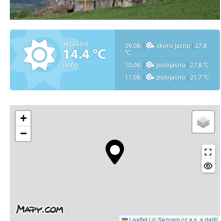
aktuálně
09.08.
|
skoro jasno
|
27.8
14.4 °C
°C
jasno
10.08.
|
polojasno
|
27.8 °C
11.08.
|
polojasno
|
21.7 °C
+
−
Leaflet
|
© Seznam.cz a.s. a další