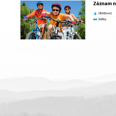
Záznam n
Obtížnost:
Délka: