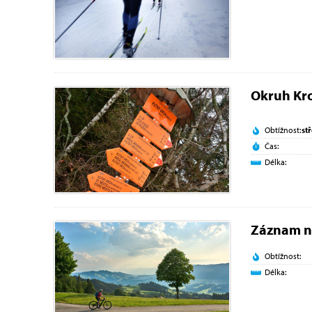
Okruh Kr
Obtížnost:
st
Čas:
Délka:
Záznam n
Obtížnost:
Délka: