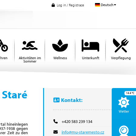
Deutsch
Log in / Registrace
ahren
Aktivitäten im
Wellness
Unterkunft
Verpflegung
Sommer
 Staré
14.4
°C
Kontakt:
Wetter
+420 583 239 134
tal hineinlegen
1937-1938 gegen
info@mu-staremesto.cz
rer Zeit zu den