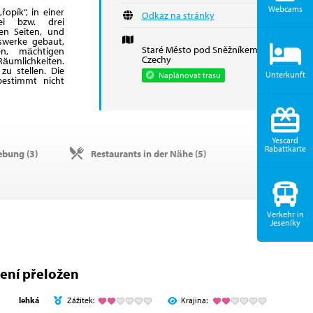
Webcams
řopík“, in einer
Odkaz na stránky
i bzw. drei
en Seiten, und
swerke gebaut,
Staré Město pod Sněžníkem,
en, mächtigen
Czechy
äumlichkeiten.
u stellen. Die
Unterkunft
Naplánovat trasu
bestimmt nicht
Yescard
Rabattkarte
ebung (
3
)
Restaurants in der Nähe (
5
)
Verkehr in
Jeseníky
ení přeložen
lehká
Zážitek:
Krajina: