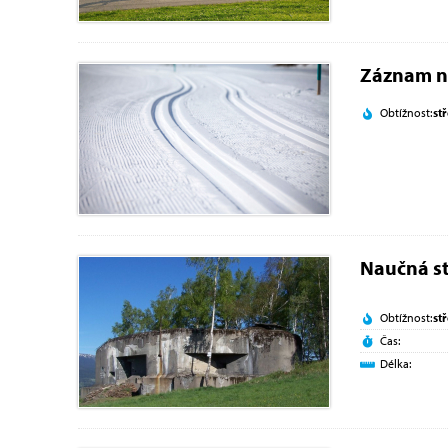
Záznam n
Obtížnost:
st
Naučná st
Obtížnost:
st
Čas:
Délka: