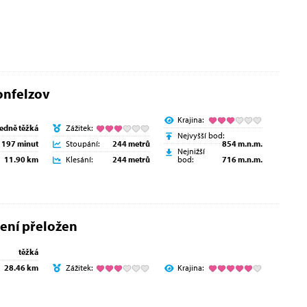
onfelzov
Krajina:
ředně těžká
Zážitek:
Nejvyšší bod:
197 minut
Stoupání:
244 metrů
854 m.n.m.
Nejnižší
11.90 km
Klesání:
244 metrů
bod:
716 m.n.m.
ení přeložen
těžká
28.46 km
Zážitek:
Krajina: