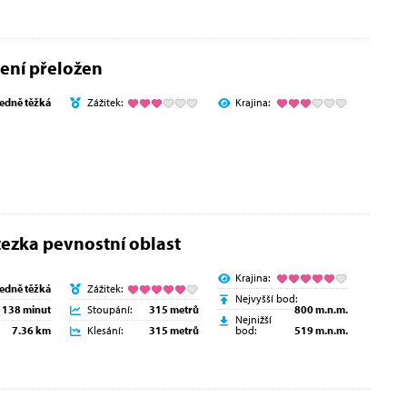
ení přeložen
ředně těžká
Zážitek:
Krajina:
ezka pevnostní oblast
Krajina:
ředně těžká
Zážitek:
Nejvyšší bod:
138 minut
Stoupání:
315 metrů
800 m.n.m.
Nejnižší
7.36 km
Klesání:
315 metrů
bod:
519 m.n.m.