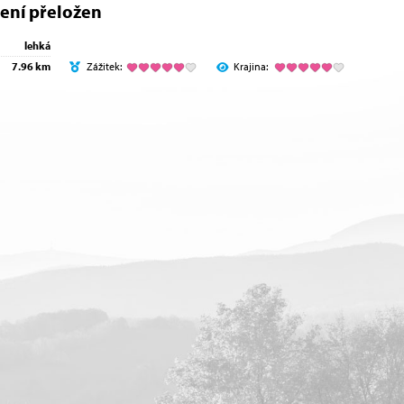
ení přeložen
lehká
7.96 km
Zážitek:
Krajina: