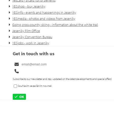
YesCard - a card full of benefits
YESshop - buy Jeseníky
YESinfo - events and happenings in Jeseníky
YESmedia - photos and videos from Jeseníky
Going cross-country skiing - information about the white trail
Jeseníky Film Office
Jeseníky Convention Bureau
YESjobs - work in Jeseníky
Get in touch with us
Subscribe to our newsletter and stay updated on the latest developments and special offers!
Souhlasím se zasíláním novinek
OK