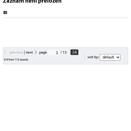
Záznam není přeložen
previous
|
next
page
/ 13
Jdi
sort by:
0-9 from 115 records