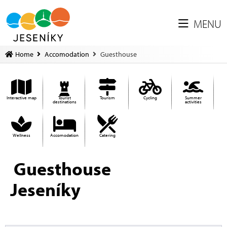
MENU
Home
Accomodation
Guesthouse
Interactive map
Tourist
Tourism
Cycling
Summer
destinations
activities
Wellness
Accomodation
Catering
Guesthouse
Jeseníky