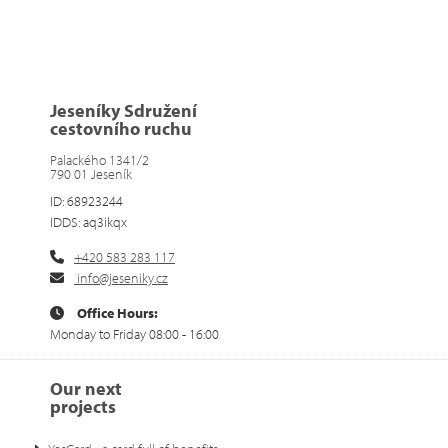
Jeseníky Sdružení
cestovního ruchu
Palackého 1341/2
790 01 Jeseník
ID: 68923244
IDDS: aq3ikqx
+420 583 283 117
info@jeseniky.cz
Office Hours:
Monday to Friday 08:00 - 16:00
Our next
projects