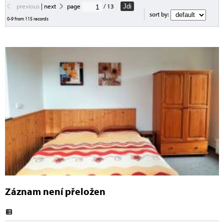
previous
|
next
page
/ 13
Jdi
sort by:
0-9 from 115 records
Záznam není přeložen