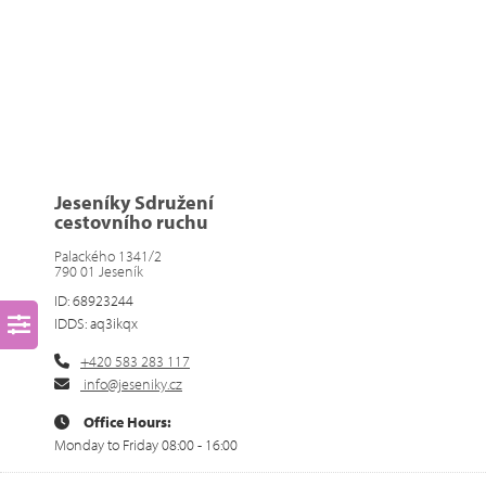
Jeseníky Sdružení
cestovního ruchu
Palackého 1341/2
790 01 Jeseník
ID: 68923244
IDDS: aq3ikqx
+420 583 283 117
info@jeseniky.cz
Office Hours:
Monday to Friday 08:00 - 16:00