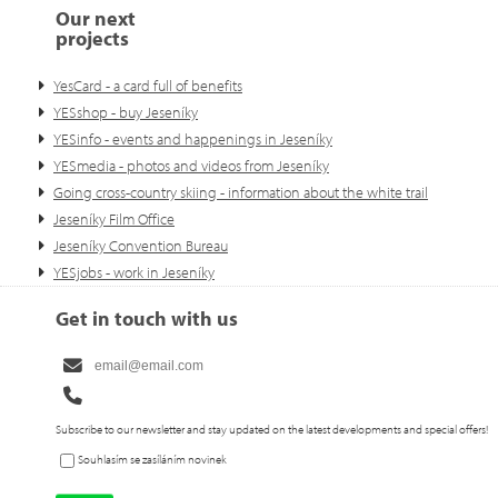
Our next
projects
YesCard - a card full of benefits
YESshop - buy Jeseníky
YESinfo - events and happenings in Jeseníky
YESmedia - photos and videos from Jeseníky
Going cross-country skiing - information about the white trail
Jeseníky Film Office
Jeseníky Convention Bureau
YESjobs - work in Jeseníky
Get in touch with us
Subscribe to our newsletter and stay updated on the latest developments and special offers!
Souhlasím se zasíláním novinek