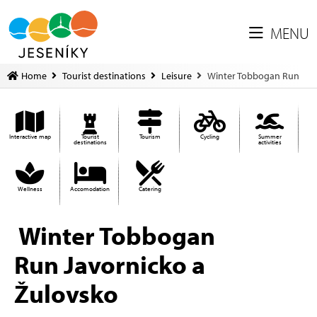
MENU
Home
Tourist destinations
Leisure
Winter Tobbogan Run
Interactive map
Tourist
Tourism
Cycling
Summer
destinations
activities
Wellness
Accomodation
Catering
Winter Tobbogan
Run Javornicko a
Žulovsko