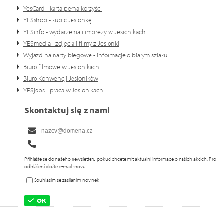
YesCard - karta pełna korzyści
YESshop - kupić Jesionkę
YESinfo - wydarzenia i imprezy w Jesionikach
YESmedia - zdjęcia i filmy z Jesionki
Wyjazd na narty biegowe - informacje o białym szlaku
Biuro filmowe w Jesionikach
Biuro Konwencji Jesioników
YESjobs - praca w Jesionikach
Skontaktuj się z nami
Přihlašte se do našeho newsletteru pokud chcete mít aktuální informace o našich akcích. Pro
odhlášení vložte e-mail znovu.
Souhlasím se zasíláním novinek
OK