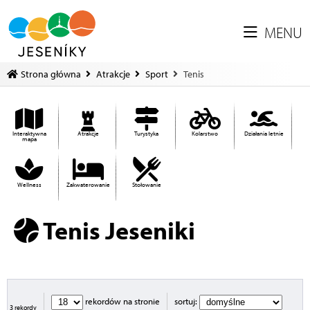
MENU
Strona główna
Atrakcje
Sport
Tenis
Interaktywna
Atrakcje
Turystyka
Kolarstwo
Działania letnie
mapa
Wellness
Zakwaterowanie
Stołowanie
Tenis Jeseniki
rekordów na stronie
sortuj:
3 rekordy