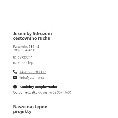
Jeseníky Sdružení
cestovního ruchu
Palackého 1341/2
790 01 Jeseník
ID: 68923244
IDDS: aq3ikqx
+420 583 283 117
info@jeseniky.cz
Godziny urzędowania:
Od poniedziałku do piątku 08:00 - 16:00
Nasze następne
projekty