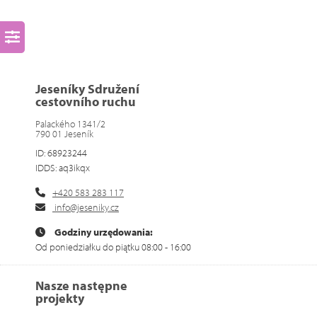
Jeseníky Sdružení
cestovního ruchu
Palackého 1341/2
790 01 Jeseník
ID: 68923244
IDDS: aq3ikqx
+420 583 283 117
info@jeseniky.cz
Godziny urzędowania:
Od poniedziałku do piątku 08:00 - 16:00
Nasze następne
projekty