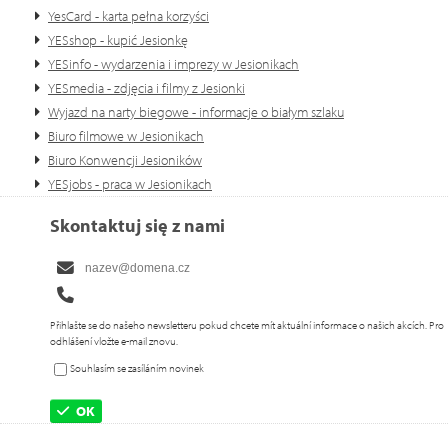
YesCard - karta pełna korzyści
YESshop - kupić Jesionkę
YESinfo - wydarzenia i imprezy w Jesionikach
YESmedia - zdjęcia i filmy z Jesionki
Wyjazd na narty biegowe - informacje o białym szlaku
Biuro filmowe w Jesionikach
Biuro Konwencji Jesioników
YESjobs - praca w Jesionikach
Skontaktuj się z nami
Přihlašte se do našeho newsletteru pokud chcete mít aktuální informace o našich akcích. Pro
odhlášení vložte e-mail znovu.
Souhlasím se zasíláním novinek
OK