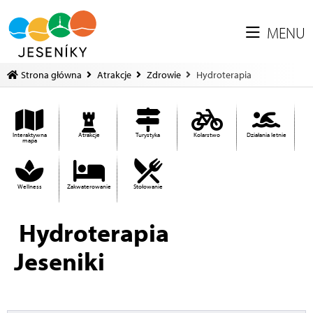
MENU
Strona główna
Atrakcje
Zdrowie
Hydroterapia
Interaktywna
Atrakcje
Turystyka
Kolarstwo
Działania letnie
mapa
Wellness
Zakwaterowanie
Stołowanie
Hydroterapia
Jeseniki