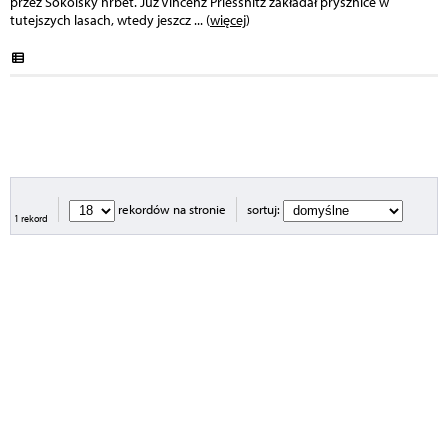
przez Sokolský hřbet. Już Vincenz Priessnitz zakładał prysznice w
tutejszych lasach, wtedy jeszcz
... (
więcej
)
rekordów na stronie
sortuj:
1 rekord