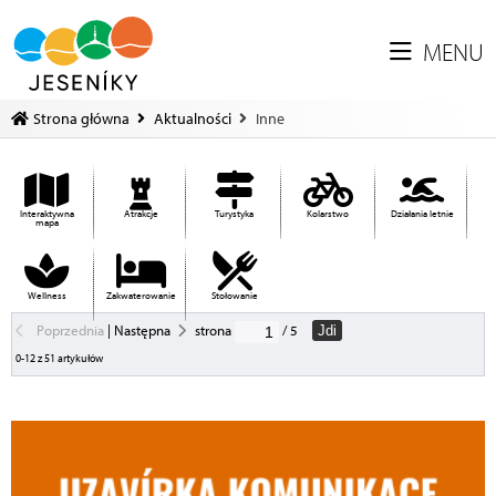
MENU
Strona główna
Aktualności
Inne
Interaktywna
Atrakcje
Turystyka
Kolarstwo
Działania letnie
mapa
Wellness
Zakwaterowanie
Stołowanie
Poprzednia
|
Następna
strona
/ 5
Jdi
0-12 z 51 artykułów