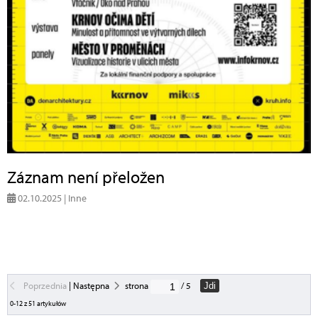
Záznam není přeložen
02.10.2025 | Inne
Poprzednia
|
Następna
strona
/ 5
Jdi
0-12 z 51 artykułów