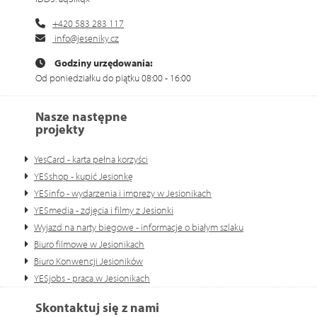
+420 583 283 117
info@jeseniky.cz
Godziny urzędowania:
Od poniedziałku do piątku 08:00 - 16:00
Nasze następne
projekty
YesCard - karta pełna korzyści
YESshop - kupić Jesionkę
YESinfo - wydarzenia i imprezy w Jesionikach
YESmedia - zdjęcia i filmy z Jesionki
Wyjazd na narty biegowe - informacje o białym szlaku
Biuro filmowe w Jesionikach
Biuro Konwencji Jesioników
YESjobs - praca w Jesionikach
Skontaktuj się z nami