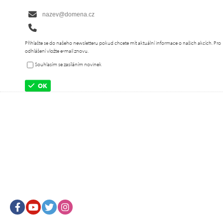
Přihlašte se do našeho newsletteru pokud chcete mít aktuální informace o našich akcích. Pro
odhlášení vložte e-mail znovu.
Souhlasím se zasíláním novinek
OK
Facebook
Youtube
Twitter
Instagram