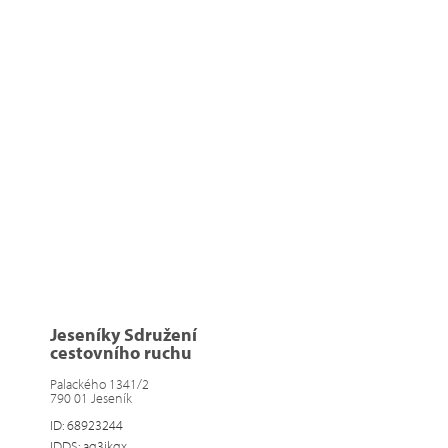
Jeseníky Sdružení
cestovního ruchu
Palackého 1341/2
790 01 Jeseník
ID: 68923244
IDDS: aq3ikqx