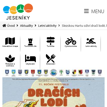
MENU
Úvod
Aktuality
Letní aktivity
Slezskou Hartu oživí dračí lodě
Interaktivní mapa
Turistické cíle
Turistika
Cykloturistika
Letní aktivity
Relaxace a
Ubytování
Stravování
wellness