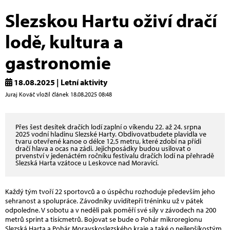
Slezskou Hartu oživí dračí
lodě, kultura a
gastronomie
18.08.2025 | Letní aktivity
Juraj Kováč vložil článek 18.08.2025 08:48
Přes šest desítek dračích lodí zaplní o víkendu 22. až 24. srpna
2025 vodní hladinu Slezské Harty. Obdivovatbudete plavidla ve
tvaru otevřené kanoe o délce 12,5 metru, které zdobí na přídi
dračí hlava a ocas na zádi. Jejichposádky budou usilovat o
prvenství v jedenáctém ročníku festivalu dračích lodí na přehradě
Slezská Harta vzátoce u Leskovce nad Moravicí.
Každý tým tvoří 22 sportovců a o úspěchu rozhoduje především jeho
sehranost a spolupráce. Závodníky uvidítepři tréninku už v pátek
odpoledne. V sobotu a v neděli pak poměří své síly v závodech na 200
metrů sprint a tisícmetrů. Bojovat se bude o Pohár mikroregionu
Slezská Harta a Pohár Moravskoslezského kraje a také o nejlepšíkostým