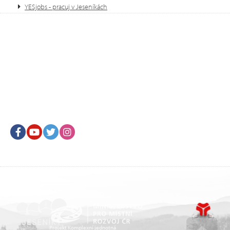
YESjobs - pracuj v Jeseníkách
Facebook
Youtube
Twitter
Instagram
Projekt Komplexní jednotná