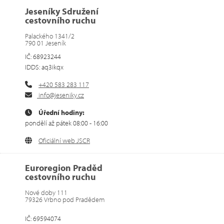
Jeseníky Sdružení
cestovního ruchu
Palackého 1341/2
790 01 Jeseník
IČ: 68923244
IDDS: aq3ikqx
+420 583 283 117
info@jeseniky.cz
Úřední hodiny:
pondělí až pátek 08:00 - 16:00
Oficiální web JSCR
Euroregion Praděd
cestovního ruchu
Nové doby 111
79326 Vrbno pod Pradědem
IČ: 69594074