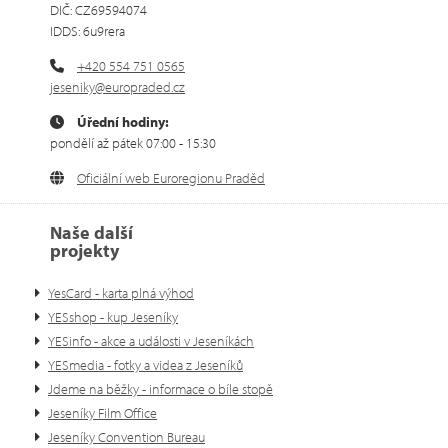
DIČ: CZ69594074
IDDS: 6u9rera
+420 554 751 0565
jeseniky@europraded.cz
Úřední hodiny:
pondělí až pátek 07:00 - 15:30
Oficiální web Euroregionu Praděd
Naše další
projekty
YesCard - karta plná výhod
YESshop - kup Jeseníky
YESinfo - akce a události v Jeseníkách
YESmedia - fotky a videa z Jeseníků
Jdeme na běžky - informace o bíle stopě
Jeseníky Film Office
Jeseníky Convention Bureau