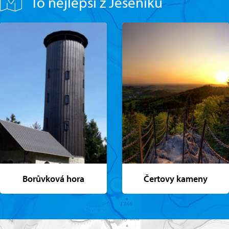
To nejlepší z Jeseníků
Borůvková hora
Čertovy kameny