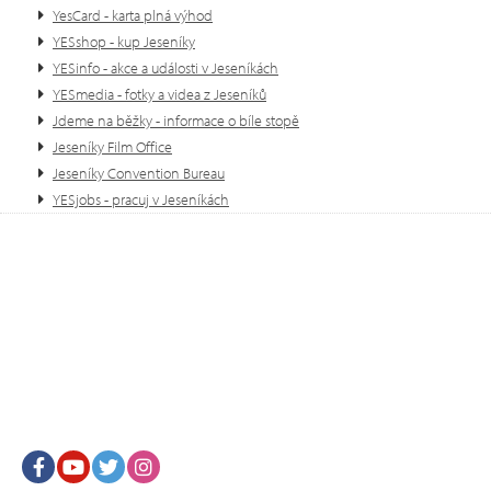
YesCard - karta plná výhod
YESshop - kup Jeseníky
YESinfo - akce a události v Jeseníkách
YESmedia - fotky a videa z Jeseníků
Jdeme na běžky - informace o bíle stopě
Jeseníky Film Office
Jeseníky Convention Bureau
YESjobs - pracuj v Jeseníkách
Facebook
Youtube
Twitter
Instagram