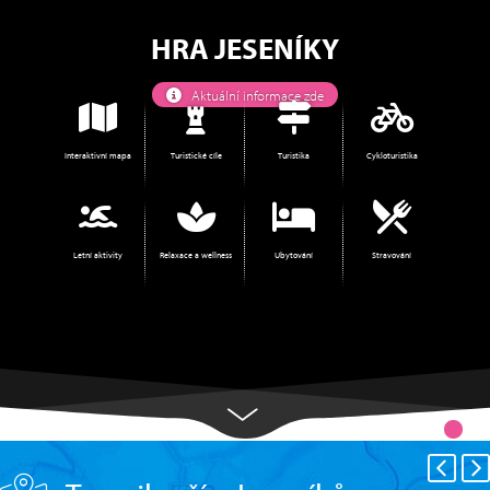
HRA JESENÍKY
Aktuální informace zde
Interaktivní mapa
Turistické cíle
Turistika
Cykloturistika
Letní aktivity
Relaxace a wellness
Ubytování
Stravování