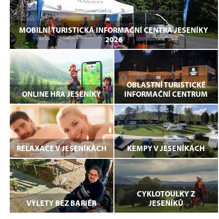
MOBILNÍ TURISTICKÁ INFORMAČNÍ CENTRA JESENÍKY
2026
OBLASTNÍ TURISTICKÉ
ONLINE HRA JESENÍKY
INFORMAČNÍ CENTRUM
RELAXACE V JESENÍKÁCH
KEMPY V JESENÍKÁCH
CYKLOTOULKY Z
VÝLETY BEZ BARIÉR
JESENÍKŮ