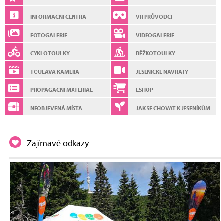
INFORMAČNÍ CENTRA
VR PRŮVODCI
FOTOGALERIE
VIDEOGALERIE
CYKLOTOULKY
BĚŽKOTOULKY
TOULAVÁ KAMERA
JESENICKÉ NÁVRATY
PROPAGAČNÍ MATERIÁL
ESHOP
NEOBJEVENÁ MÍSTA
JAK SE CHOVAT K JESENÍKŮM
Zajímavé odkazy