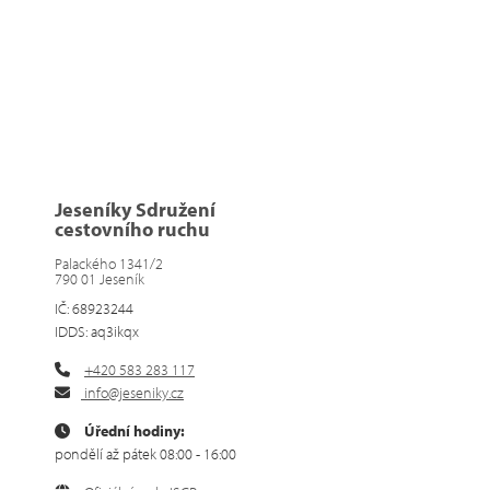
Jeseníky Sdružení
cestovního ruchu
Palackého 1341/2
790 01 Jeseník
IČ: 68923244
IDDS: aq3ikqx
+420 583 283 117
info@jeseniky.cz
Úřední hodiny:
pondělí až pátek 08:00 - 16:00