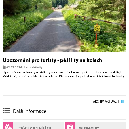
Upozornění pro turisty - pěší i ty na kolech
02.07.2026 | Letní aktivity
Upozorňujeme turisty – pěší i ty na kolech, že během prázdnin bude v lokalitě „U
Pelikána“, probíhat ukládání a odvoz dříví spojený s pohybem těžké lesní techniky.
ARCHIV AKTUALIT
Další informace
POČASÍ V JESENÍKÁCH
WEBKAMERY