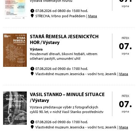
Výstava vrbenských tvůrcu
srpna
07.08.2026 od 08:00 do 15:00 hod.
STŘECHA, Vrbno pod Pradědem |
Mapa
STARÁ ŘEMESLA JESENICKÝCH
PÁTEK
HOR / Výstavy
07.
Výstava
Houževnatí dřevaři, šikovní řezbáři, větrem
srpna
ošlehaní pastýři, umounění uhlí
07.08.2026 od 09:00 do 17:00 hod.
Vlastivědné muzeum Jesenicka - vodní tvrz, Jeseník |
Mapa
VASIL STANKO – MINULÉ SITUACE
PÁTEK
/ Výstavy
07.
Výstava představuje výběr z fotografických
cyklů 90. let, v nichž Vasil Stanko prostřednictv
srpna
07.08.2026 od 09:00 do 17:00 hod.
Vlastivědné muzeum Jesenicka - vodní tvrz, Jeseník |
Mapa