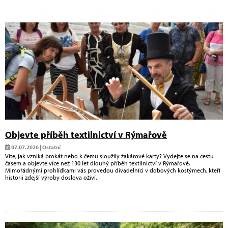
Objevte příběh textilnictví v Rýmařově
07.07.2026 | Ostatní
Víte, jak vzniká brokát nebo k čemu sloužily žakárové karty? Vydejte se na cestu
časem a objevte více než 130 let dlouhý příběh textilnictví v Rýmařově.
Mimořádnými prohlídkami vás provedou divadelníci v dobových kostýmech, kteří
historii zdejší výroby doslova oživí.