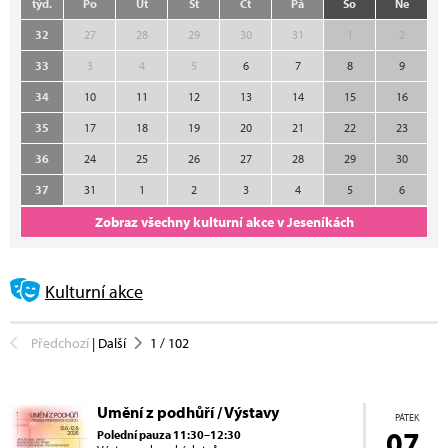
týd.
Po
Út
St
Čt
Pá
So
Ne
32
27
28
29
30
31
1
2
33
3
4
5
6
7
8
9
34
10
11
12
13
14
15
16
35
17
18
19
20
21
22
23
36
24
25
26
27
28
29
30
37
31
1
2
3
4
5
6
Zobraz všechny kulturní akce v Jeseníkách
Kulturní akce
Předchozí
|
Další
1
/
102
Umění z podhůří / Výstavy
PÁTEK
07.
Polední pauza 11:30–12:30