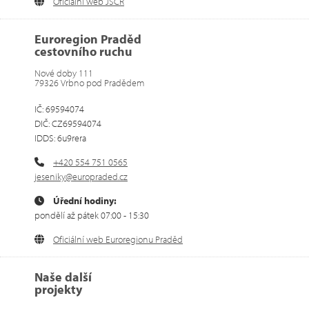
Oficiální web JSCR
Euroregion Praděd
cestovního ruchu
Nové doby 111
79326 Vrbno pod Pradědem
IČ: 69594074
DIČ: CZ69594074
IDDS: 6u9rera
+420 554 751 0565
jeseniky@europraded.cz
Úřední hodiny:
pondělí až pátek 07:00 - 15:30
Oficiální web Euroregionu Praděd
Naše další
projekty