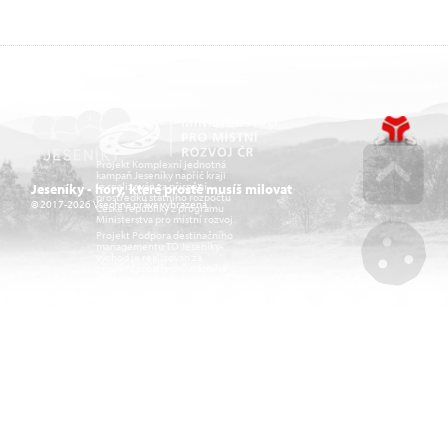
Projekt Komplexní jednotná
kampaň Jeseníky napříč kraji
je realizován za přispění
Jeseníky - hory, které prostě musíš milovat
prostředků státního rozpočtu
© 2017-2026 Všechna práva vyhrazena.
České republiky z programu
Go u
Ministerstva pro místní rozvoj.
Projekt Podpora destinačního
managementu TO Jeseníky-
východ je realizován za
přispění prostředků státního
rozpočtu České republiky z
Mana
programu Ministerstva pro
místní rozvoj.