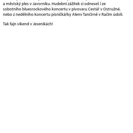
a městský ples v Javorníku. Hudební zážitek si odneseš i ze
sobotního bluesrockového koncertu v pivovaru Cestář v Ostružné,
nebo z nedělního koncertu písničkářky Alenv Tančírně v Račím údolí.
Tak fajn víkend v Jeseníkách!