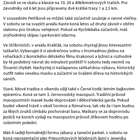
Závodí se ve skatu a klasice na 10, 20 a 40kilometrových tratích. Pro
závodníky od 6 let jsou připraveny dvě krátké trasy 1 a 2,5 km.
V sousedním Petříkově se můžeš také zúčastnit souboje o cenné vteřiny.
V sobotu se na svazích areálu Kaste koná letos už druhý závod v obřím
slalomu pro širokou veřejnost. Pokud se Rychlebáka zúčastníš, máš
zvýhodněný skipas i parkování zdarma.
Ve Stříbrnicích, v areálu Kraličák, na sobotu chystají jinou interesantní
taškařici. Vybavuješ-li si závěrečnou scénu s hromadnou jízdou na
rohačkách z ikonického dětského filmu Krakonoš a lyžníci a rozhodně
by tě podobný návrat do minulosti potěšil? V sobotu tedy nesmíš na
Štvanici chybět. Nachystej si našlapanou sáňkařskou výbavu, historický
outfit nebo veselou masku a zúčastni se Svážení dřeva na historických
sáních.
Staré, lidové tradice o víkendu ožijí také v Černé Vodě, letním bajkovém
epicentru. Koná se tam 3. černovodský masopust. Tradiční průvod
masopustních masek bude doprovázet i dělostřelecká garda. Pokud
budeš víkend trávit v okolí Sovince a Rýmařova, tak věz že i tam budou
za libých zvuků cimbálu pochovávat basu. Maškary se za doprovodu
jezdců na koních vydají na masopustní průvod Jiříkovem hodinu po
sobotním poledni.
Máš-li raději formálnější formu zábavy a taneční parket, v sobotu se
koná reprezentační ples Priessnitzových léčebných lázní v Jeseníku