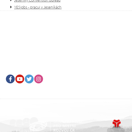
YESjobs - pracuj v Jeseníkách
Facebook
Youtube
Twitter
Instagram