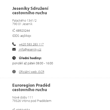
Jeseníky Sdružení
cestovního ruchu
Palackého 1341/2
790 01 Jeseník
IČ: 68923244
IDDS: aq3ikqx
+420 583 283 117
info@jeseniky.cz
Úřední hodiny:
pondělí až pátek 08:00 - 16:00
Oficiální web JSCR
Euroregion Praděd
cestovního ruchu
Nové doby 111
79326 Vrbno pod Pradědem
IČ: 69594074