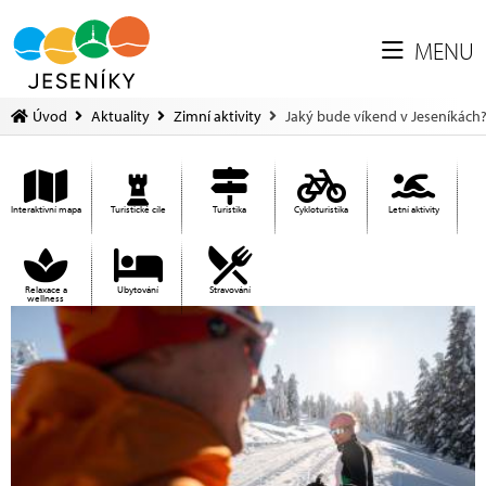
MENU
Úvod
Aktuality
Zimní aktivity
Jaký bude víkend v Jeseníkách?
Interaktivní mapa
Turistické cíle
Turistika
Cykloturistika
Letní aktivity
Relaxace a
Ubytování
Stravování
wellness