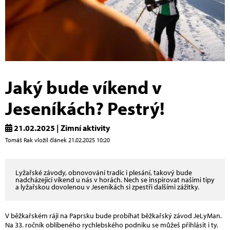
Jaký bude víkend v
Jeseníkách? Pestrý!
21.02.2025 | Zimní aktivity
Tomáš Rak vložil článek 21.02.2025 10:20
Lyžařské závody, obnovování tradic i plesání, takový bude
nadcházející víkend u nás v horách. Nech se inspirovat našimi tipy
a lyžařskou dovolenou v Jeseníkách si zpestři dalšími zážitky.
V běžkařském ráji na Paprsku bude probíhat běžkařský závod JeLyMan.
Na 33. ročník oblíbeného rychlebského podniku se můžeš přihlásit i ty.