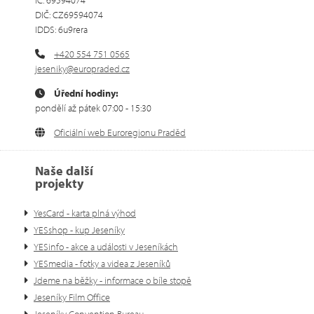
DIČ: CZ69594074
IDDS: 6u9rera
+420 554 751 0565
jeseniky@europraded.cz
Úřední hodiny:
pondělí až pátek 07:00 - 15:30
Oficiální web Euroregionu Praděd
Naše další
projekty
YesCard - karta plná výhod
YESshop - kup Jeseníky
YESinfo - akce a události v Jeseníkách
YESmedia - fotky a videa z Jeseníků
Jdeme na běžky - informace o bíle stopě
Jeseníky Film Office
Jeseníky Convention Bureau