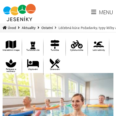
MENU
Úvod
Aktuality
Ostatní
Léčebná kúra: Požadavky, typy léčby 
Interaktivní mapa
Turistické cíle
Turistika
Cykloturistika
Letní aktivity
Relaxace a
Ubytování
Stravování
wellness