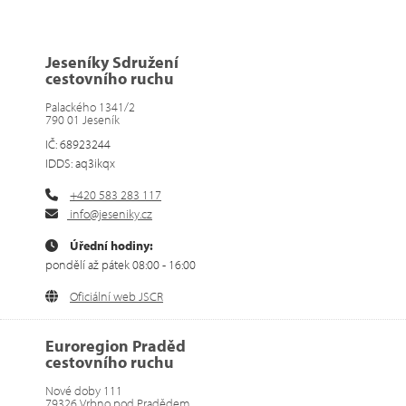
Jeseníky Sdružení
cestovního ruchu
Palackého 1341/2
790 01 Jeseník
IČ: 68923244
IDDS: aq3ikqx
+420 583 283 117
info@jeseniky.cz
Úřední hodiny:
pondělí až pátek 08:00 - 16:00
Oficiální web JSCR
Euroregion Praděd
cestovního ruchu
Nové doby 111
79326 Vrbno pod Pradědem