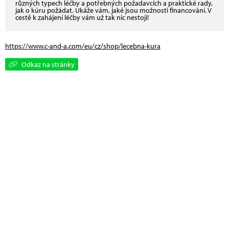
různých typech léčby a potřebných požadavcích a praktické rady,
jak o kúru požádat. Ukáže vám, jaké jsou možnosti financování. V
cestě k zahájení léčby vám už tak nic nestojí!
https://www.c-and-a.com/eu/cz/shop/lecebna-kura
Odkaz na stránky