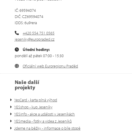
IČ: 69594074
DIČ: CZ69594074
IDDS: 6u9rera
+420 554 751 0565
jeseniky@europraded.cz
Úřední hodiny:
pondělí až pátek 07:00 - 15:30
Oficiální web Euroregionu Praděd
Naše další
projekty
YesCard - karta plná výhod
YESshop - kup Jeseníky
YESinfo - akce a události v Jeseníkách
YESmedia - fotky a videa z Jeseníků
Jdeme na běžky - informace o bíle stopě