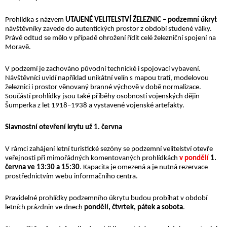
Prohlídka s názvem
UTAJENÉ VELITELSTVÍ ŽELEZNIC – podzemní úkryt
návštěvníky zavede do autentických prostor z období studené války.
Právě odtud se mělo v případě ohrožení řídit celé železniční spojení na
Moravě.
V podzemí je zachováno původní technické i spojovací vybavení.
Návštěvníci uvidí například unikátní velín s mapou tratí, modelovou
železnici i prostor věnovaný branné výchově v době normalizace.
Součástí prohlídky jsou také příběhy osobností vojenských dějin
Šumperka z let 1918–1938 a vystavené vojenské artefakty.
Slavnostní otevření krytu už 1. června
V rámci zahájení letní turistické sezóny se podzemní velitelství otevře
veřejnosti při mimořádných komentovaných prohlídkách
v pondělí
1.
června ve 13:30 a 15:30
. Kapacita je omezená a je nutná rezervace
prostřednictvím webu informačního centra.
Pravidelné prohlídky podzemního úkrytu budou probíhat v období
letních prázdnin ve dnech
pondělí, čtvrtek, pátek a sobota
.