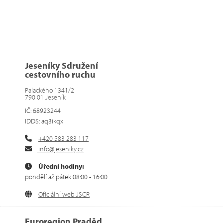
Jeseníky Sdružení
cestovního ruchu
Palackého 1341/2
790 01 Jeseník
IČ: 68923244
IDDS: aq3ikqx
+420 583 283 117
info@jeseniky.cz
Úřední hodiny:
pondělí až pátek 08:00 - 16:00
Oficiální web JSCR
Euroregion Praděd