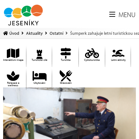
MENU
Úvod
Aktuality
Ostatní
Šumperk zahajuje letní turistickou se
Interaktivní mapa
Turistické cíle
Turistika
Cykloturistika
Letní aktivity
Relaxace a
Ubytování
Stravování
wellness