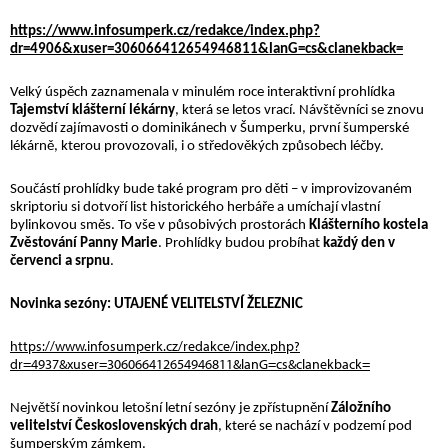
https://www.infosumperk.cz/redakce/index.php?
dr=4906&xuser=306066412654946811&lanG=cs&clanekback=
Velký úspěch zaznamenala v minulém roce interaktivní prohlídka
Tajemství klášterní lékárny
, která se letos vrací. Návštěvníci se znovu
dozvědí zajímavosti o dominikánech v Šumperku, první šumperské
lékárně, kterou provozovali, i o středověkých způsobech léčby.
Součástí prohlídky bude také program pro děti – v improvizovaném
skriptoriu si dotvoří list historického herbáře a umíchají vlastní
bylinkovou směs. To vše v působivých prostorách
Klášterního kostela
Zvěstování Panny Marie
. Prohlídky budou probíhat
každý den v
červenci a srpnu
.
Novinka sezóny: UTAJENÉ VELITELSTVÍ ŽELEZNIC
https://www.infosumperk.cz/redakce/index.php?
dr=4937&xuser=306066412654946811&lanG=cs&clanekback=
Největší novinkou letošní letní sezóny je zpřístupnění
Záložního
velitelství Československých drah
, které se nachází v podzemí pod
šumperským zámkem.