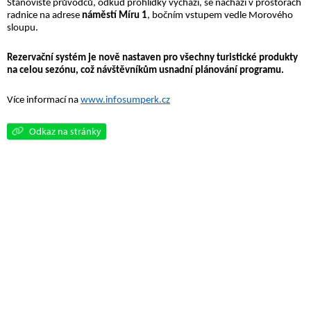
Stanoviště průvodců, odkud prohlídky vychází, se nachází v prostorách
radnice na adrese
náměstí Míru 1
, bočním vstupem vedle Morového
sloupu.
Rezervační systém je nově nastaven pro všechny turistické produkty
na celou sezónu, což návštěvníkům usnadní plánování programu.
Více informací na
www.infosumperk.cz
Odkaz na stránky