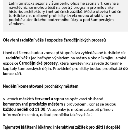
Letní turistická sezóna v Šumperku oficiálně začíná v 1. června a
návštěvníci se mohou těšit na pestrý program pro milovníky
historie, architektury i netradičních zážitků. Město otevírá tradiční
turistické cíle, oblíbené prohlídky i zcela novou atraktivitu v
podobě autentického podzemního úkrytu pod šumperským
zámkem.
Otevření radniční věže i expozice čarodějnických procesů
Hned od června budou znovu přístupné dva vyhledávané turistické cíle
–
radniční věž
s jedinečným výhledem na město a okolní krajinu a také
expozice
Čarodějnické procesy
, která návštěvníky zavede do temné
kapitoly šumperských dějin. Pravidelné prohlídky budou probíhat
až do
konce září
.
Nedělní komentované procházky městem
V letních měsících
červenci a srpnu
se opět vrací oblíbené
komentované procházky městem
s průvodcem. Konat se budou
každou neděli od 11:00
. Vstupenky je možné zakoupit přímo v
Informačním centru, odkud prohlídka také vychází.
Tajemství klášterní lékárny: interaktivní zážitek pro děti i dospělé