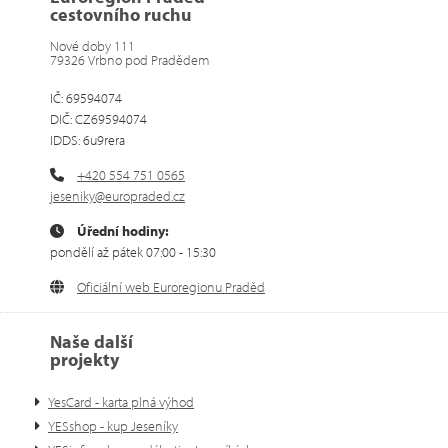
cestovního ruchu
Nové doby 111
79326 Vrbno pod Pradědem
IČ: 69594074
DIČ: CZ69594074
IDDS: 6u9rera
+420 554 751 0565
jeseniky@europraded.cz
Úřední hodiny:
pondělí až pátek 07:00 - 15:30
Oficiální web Euroregionu Praděd
Naše další
projekty
YesCard - karta plná výhod
YESshop - kup Jeseníky