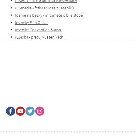
YESinfo - akce a události v Jeseníkách
YESmedia - fotky a videa z Jeseníků
Jdeme na běžky - informace o bíle stopě
Jeseníky Film Office
Jeseníky Convention Bureau
YESjobs - pracuj v Jeseníkách
Facebook
Youtube
Twitter
Instagram