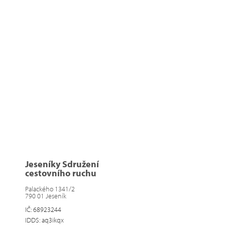
Jeseníky Sdružení
cestovního ruchu
Palackého 1341/2
790 01 Jeseník
IČ: 68923244
IDDS: aq3ikqx