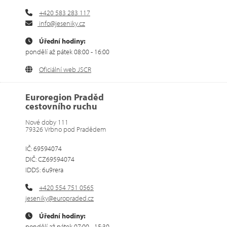
+420 583 283 117
info@jeseniky.cz
Úřední hodiny:
pondělí až pátek 08:00 - 16:00
Oficiální web JSCR
Euroregion Praděd
cestovního ruchu
Nové doby 111
79326 Vrbno pod Pradědem
IČ: 69594074
DIČ: CZ69594074
IDDS: 6u9rera
+420 554 751 0565
jeseniky@europraded.cz
Úřední hodiny:
pondělí až pátek 07:00 - 15:30