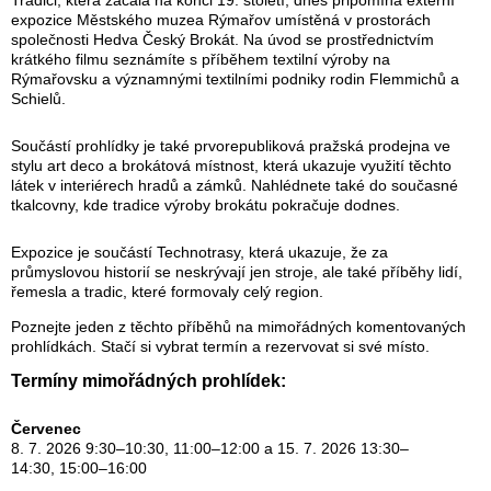
expozice Městského muzea Rýmařov umístěná v prostorách
společnosti Hedva Český Brokát. Na úvod se prostřednictvím
krátkého filmu seznámíte s příběhem textilní výroby na
Rýmařovsku a významnými textilními podniky rodin Flemmichů a
Schielů.
Součástí prohlídky je také prvorepubliková pražská prodejna ve
stylu art deco a brokátová místnost, která ukazuje využití těchto
látek v interiérech hradů a zámků. Nahlédnete také do současné
tkalcovny, kde tradice výroby brokátu pokračuje dodnes.
Expozice je součástí Technotrasy, která ukazuje, že za
průmyslovou historií se neskrývají jen stroje, ale také příběhy lidí,
řemesla a tradic, které formovaly celý region.
Poznejte jeden z těchto příběhů na mimořádných komentovaných
prohlídkách. Stačí si vybrat termín a rezervovat si své místo.
Termíny mimořádných prohlídek:
Červenec
8. 7. 2026 9:30–10:30, 11:00–12:00 a 15. 7. 2026 13:30–
14:30, 15:00–16:00