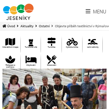
MENU
Úvod
Aktuality
Ostatní
Objevte příběh textilnictví v Rýmařov
Interaktivní mapa
Turistické cíle
Turistika
Cykloturistika
Letní aktivity
Relaxace a
Ubytování
Stravování
wellness