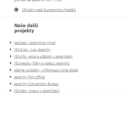
Oficiální web Euroregionu Praděd
Naše další
projekty
YesCard - karta plná výhod
YESshop - kup Jeseníky
YESinfo - akce a události v Jeseníkách
YESmedia - fotky a videa z Jeseníků
Jdeme na běžky - informace o bíle stopě
Jeseníky Film Office
Jeseníky Convention Bureau
YESjobs - pracuj v Jeseníkách