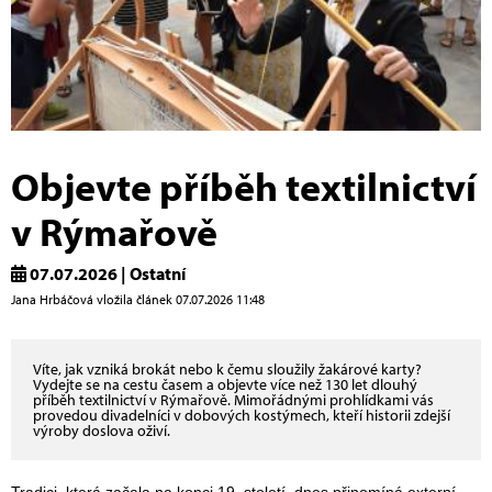
Objevte příběh textilnictví
v Rýmařově
07.07.2026 | Ostatní
Jana Hrbáčová vložila článek 07.07.2026 11:48
Víte, jak vzniká brokát nebo k čemu sloužily žakárové karty?
Vydejte se na cestu časem a objevte více než 130 let dlouhý
příběh textilnictví v Rýmařově. Mimořádnými prohlídkami vás
provedou divadelníci v dobových kostýmech, kteří historii zdejší
výroby doslova oživí.
Tradici, která začala na konci 19. století, dnes připomíná externí