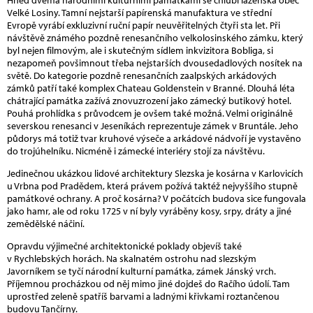
Velké Losiny. Tamní nejstarší papírenská manufaktura ve střední
Evropě vyrábí exkluzivní ruční papír neuvěřitelných čtyři sta let. Při
návštěvě známého pozdně renesančního velkolosinského zámku, který
byl nejen filmovým, ale i skutečným sídlem inkvizitora Bobliga, si
nezapomeň povšimnout třeba nejstarších dvousedadlových nosítek na
světě. Do kategorie pozdně renesančních zaalpských arkádových
zámků patří také komplex Chateau Goldenstein v Branné. Dlouhá léta
chátrající památka zažívá znovuzrození jako zámecký butikový hotel.
Pouhá prohlídka s průvodcem je ovšem také možná. Velmi originálně
severskou renesanci v Jeseníkách reprezentuje zámek v Bruntále. Jeho
půdorys má totiž tvar kruhové výseče a arkádové nádvoří je vystavěno
do trojúhelníku. Nicméně i zámecké interiéry stojí za návštěvu.
Jedinečnou ukázkou lidové architektury Slezska je kosárna v Karlovicích
u Vrbna pod Pradědem, která právem požívá taktéž nejvyššího stupně
památkové ochrany. A proč kosárna? V počátcích budova sice fungovala
jako hamr, ale od roku 1725 v ní byly vyráběny kosy, srpy, dráty a jiné
zemědělské náčiní.
Opravdu výjimečné architektonické poklady objevíš také
v Rychlebských horách. Na skalnatém ostrohu nad slezským
Javorníkem se tyčí národní kulturní památka, zámek Jánský vrch.
Příjemnou procházkou od něj mimo jiné dojdeš do Račího údolí. Tam
uprostřed zeleně spatříš barvami a ladnými křivkami roztančenou
budovu Tančírny.