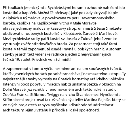
Při toulkách jesenickými a Rychlebskými horami rozhodně nahlédni i do
kostelíků a kapliček. Možná Tě překvapí, jaké poklady skrývají. Kaple
v Lipkách u Rýmařova je považována za perlu severomoravského
baroka, kaplička na Kapličkovém vrchu v Malé Morávce
ukrývá jedinečný malovaný kazetový strop, um mistrů tesařů můžete
obdivovat u roubených kostelíků v Klepáčově, Žárové či Maršíkově.
Mezi rychlebské rarity patří kostel sv. Josefa v Žulové, jehož zvonice
vystupuje z věže středověkého hradu. Za pozornost stojí také farní
kostel v téměř zapomenuté osadě Travná u polských hranic. Autorem
stavby je architekt vídeňské radnice a jeden z nejvýznamnějších
tvůrců 19. století Friedrich von Schmidt!
A zapomenout v tomto výčtu nesmíme ani na um současných tvůrců,
kteří v jesenických horách po sobě zanechávají nesmazatelnou stopu. Ty
nejvýraznější stavby vyrostly na úpatích hornatiny Králického Sněžníku.
Intenzivní pocit pobytu v mracích nabízí unikátní Stezka v oblacích na
Dolní Moravě, jež vznikla v renomovaném architektonickém studiu
Zdeňka Fránka. Stříbrnou Twiggy na vrchu Štvanice mezi Hynčicemi a
Stříbrnicemi projektoval taktéž věhlasný ateliér Martina Rajniše, který se
ve svých projektech zabývá myšlenkou dlouhodobé udržitelnosti
architektury, jejímu vztahu k přírodě a lidské společnosti.