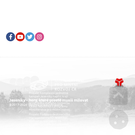
Facebook
Youtube
Twitter
Instagram
Projekt Komplexní jednotná
kampaň Jeseníky napříč kraji
je realizován za přispění
Jeseníky - hory, které prostě musíš milovat
prostředků státního rozpočtu
© 2017-2026 Všechna práva vyhrazena.
České republiky z programu
Go u
Ministerstva pro místní rozvoj.
Projekt Podpora destinačního
managementu TO Jeseníky-
východ je realizován za
přispění prostředků státního
rozpočtu České republiky z
programu Ministerstva pro
místní rozvoj.