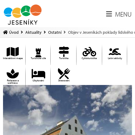
MENU
Úvod
Aktuality
Ostatní
Objev v Jeseníkách poklady lidského
Interaktivní mapa
Turistické cíle
Turistika
Cykloturistika
Letní aktivity
Relaxace a
Ubytování
Stravování
wellness