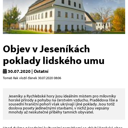
Objev v Jeseníkách
poklady lidského umu
30.07.2020 | Ostatní
Tomáš Rak vložil článek 30.07.2020 08:06
Jeseníky a Rychlebské hory jsou ideálním místem pro milovníky
horské přírody a pohybu na čerstvém vzduchu. Pradědova říše a
sousední hraniční pohoří však ukrývají i jiné poklady. Jsou totiž
doslova posety jedinečnými stavbami, v nichž jsou vepsány
mnohdy až neskutečné příběhy tamních obyvatel.
Hned dvěma národními kulturními památkami se chlubí lázeňská obec