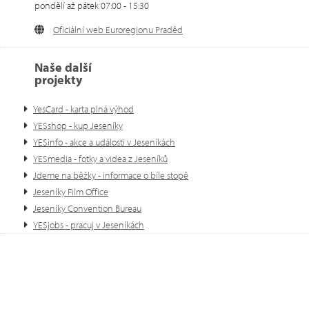
pondělí až pátek 07:00 - 15:30
Oficiální web Euroregionu Praděd
Naše další
projekty
YesCard - karta plná výhod
YESshop - kup Jeseníky
YESinfo - akce a události v Jeseníkách
YESmedia - fotky a videa z Jeseníků
Jdeme na běžky - informace o bíle stopě
Jeseníky Film Office
Jeseníky Convention Bureau
YESjobs - pracuj v Jeseníkách