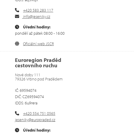
+420 583 283 117
info@jeseniky.cz
Úřední hodiny:
pondělí až pátek 08:00 - 16:00
Oficiální web JSCR
Euroregion Praděd
cestovního ruchu
Nové doby 111
79326 Vrbno pod Pradědem
IČ: 69594074
DIČ: CZ69594074
IDDS: 6u9rera
+420 554 751 0565
jeseniky@europraded.cz
Úřední hodiny: