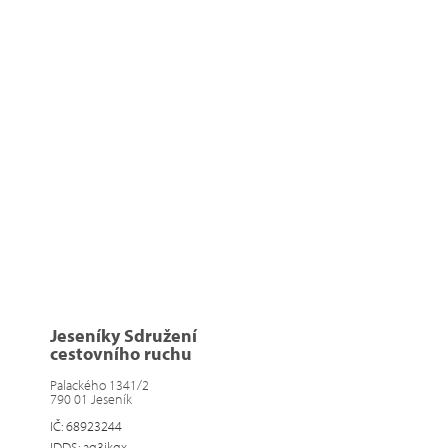
Jeseníky Sdružení
cestovního ruchu
Palackého 1341/2
790 01 Jeseník
IČ: 68923244
IDDS: aq3ikqx