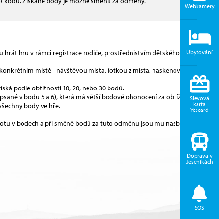
 QR kódu. Získané body je možné směnit za odměny.
Webkamery
ou hrát hru v rámci registrace rodiče, prostřednistvím dětského podúčtu.
Ubytování
konkrétním místě - návštěvou místa, fotkou z místa, naskenováním QR
získá podle obtížnosti 10, 20, nebo 30 bodů.
popsané v bodu 5 a 6), která má větší bodové ohonocení za obtížnost a to
Slevová
karta
t všechny body ve hře.
Yescard
tu v bodech a při směně bodů za tuto odměnu jsou mu nasbírané
Doprava v
Jeseníkách
SOS