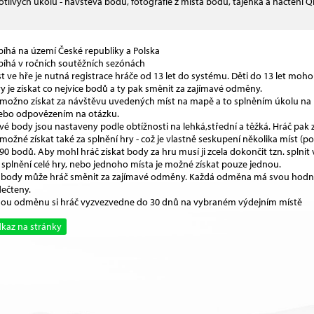
otlivých úkolů - návštěva bodu, fotografie z místa bodu, tajenka a načtení
bíhá na území České republiky a Polska
bíhá v ročních soutěžních sezónách
t ve hře je nutná registrace hráče od 13 let do systému. Děti do 13 let moh
y je získat co nejvíce bodů a ty pak směnit za zajímavé odměny.
 možno získat za návštěvu uvedených míst na mapě a to splněním úkolu na 
ebo odpovězením na otázku.
vé body jsou nastaveny podle obtížnosti na lehká,střední a těžká. Hráč pak 
možné získat také za splnění hry - což je vlastně seskupení několika míst (
 90 bodů. Aby mohl hráč získat body za hru musí ji zcela dokončit tzn. splni
 splnění celé hry, nebo jednoho místa je možné získat pouze jednou.
 body může hráč směnit za zajímavé odměny. Každá odměna má svou hodno
ečteny.
u odměnu si hráč vyzvezvedne do 30 dnů na vybraném výdejním místě
kaz na stránky