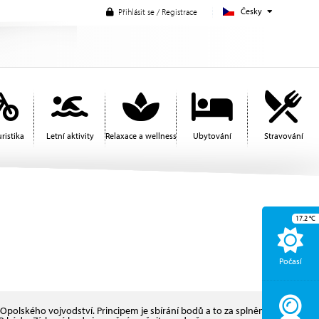
Česky
Přihlásit se / Registrace
ristika
Letní aktivity
Relaxace a wellness
Ubytování
Stravování
17.2
°C
Počasí
 Opolského vojvodství. Principem je sbírání bodů a to za splnění