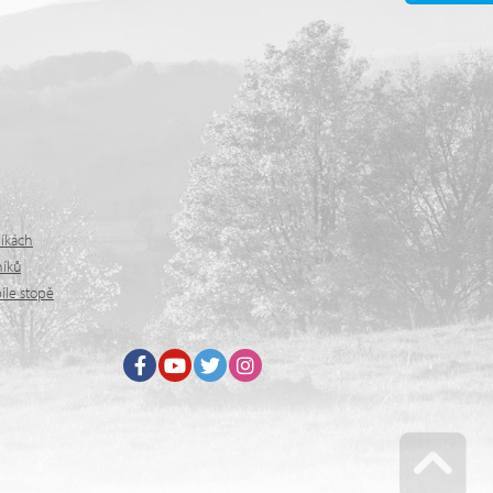
níkách
níků
íle stopě
Facebook
Youtube
Twitter
Instagram