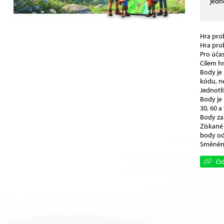
jedn
Hra pro
Hra pro
Pro účas
Cílem hr
Body je
kódu, n
Jednotli
Body je 
30, 60 a
Body za
Získané
body od
Směněno
Od