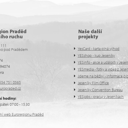
gion Praděd
Naše další
ního ruchu
projekty
 111
YesCard - karta plná výhod
no pod Pradědem
YESshop - kup Jeseníky
74
YESinfo - akce a události v Jese
594074
YESmedia - fotky a videa z Jese
era
Jdeme na běžky - informace o b
554 751 0565
Jeseníky Film Office
uropraded.cz
Jeseníky Convention Bureau
YESjobs - pracuj v Jeseníkách
í hodiny:
pátek 07:00 - 15:30
ální web Euroregionu Praděd