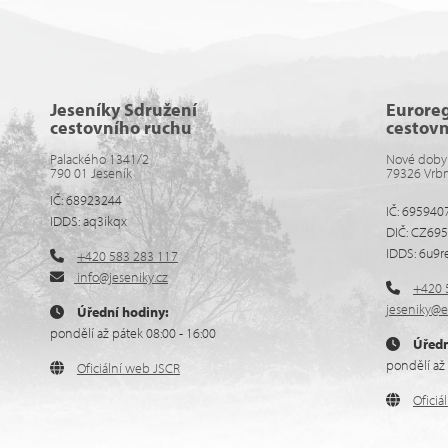
Jeseníky Sdružení
Eurore
cestovního ruchu
cestov
Palackého 1341/2
Nové doby
790 01 Jeseník
79326 Vrb
IČ: 68923244
IČ: 695940
IDDS: aq3ikqx
DIČ: CZ69
IDDS: 6u9r
+420 583 283 117
info@jeseniky.cz
+420 
jeseniky@e
Úřední hodiny:
pondělí až pátek 08:00 - 16:00
Úředn
pondělí až 
Oficiální web JSCR
Ofici