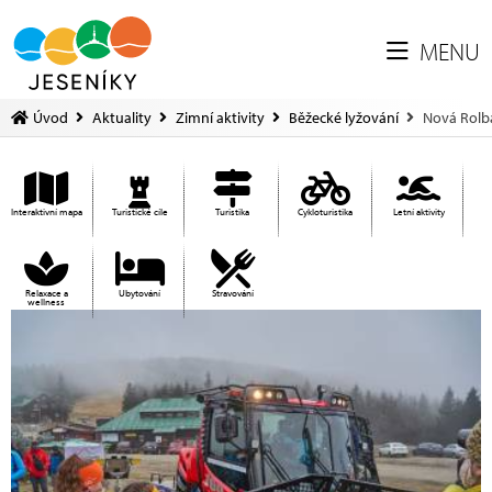
MENU
Úvod
Aktuality
Zimní aktivity
Běžecké lyžování
Nová Rolb
Interaktivní mapa
Turistické cíle
Turistika
Cykloturistika
Letní aktivity
Relaxace a
Ubytování
Stravování
wellness