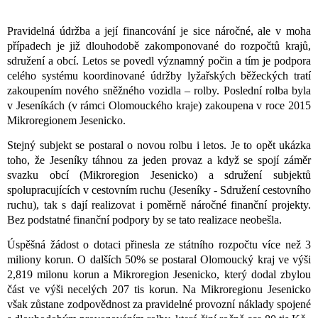
Pravidelná údržba a její financování je sice náročné, ale v moha
případech je již dlouhodobě zakomponované do rozpočtů krajů,
sdružení a obcí. Letos se povedl významný počin a tím je podpora
celého systému koordinované údržby lyžařských běžeckých tratí
zakoupením nového sněžného vozidla – rolby. Poslední rolba byla
v Jeseníkách (v rámci Olomouckého kraje) zakoupena v roce 2015
Mikroregionem Jesenicko.
Stejný subjekt se postaral o novou rolbu i letos. Je to opět ukázka
toho, že Jeseníky táhnou za jeden provaz a když se spojí záměr
svazku obcí (Mikroregion Jesenicko) a sdružení subjektů
spolupracujících v cestovním ruchu (Jeseníky - Sdružení cestovního
ruchu), tak s dají realizovat i poměrně náročné finanční projekty.
Bez podstatné finanční podpory by se tato realizace neobešla.
Úspěšná žádost o dotaci přinesla ze státního rozpočtu více než 3
miliony korun. O dalších 50% se postaral Olomoucký kraj ve výši
2,819 milonu korun a Mikroregion Jesenicko, který dodal zbylou
část ve výši necelých 207 tis korun. Na Mikroregionu Jesenicko
však zůstane zodpovědnost za pravidelné provozní náklady spojené