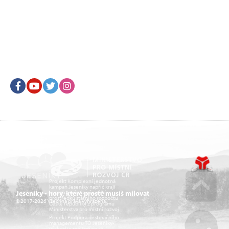
Facebook
Youtube
Twitter
Instagram
Projekt Komplexní jednotná
kampaň Jeseníky napříč kraji
je realizován za přispění
Jeseníky - hory, které prostě musíš milovat
prostředků státního rozpočtu
© 2017-2026 Všechna práva vyhrazena.
České republiky z programu
Go u
Ministerstva pro místní rozvoj.
Projekt Podpora destinačního
managementu TO Jeseníky-
východ je realizován za