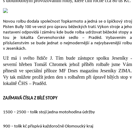
s dlouhodobým provozováním rolby, které činí ročně cca 80 tis Kč.
Novou rolbu dodala společnost Topkarmoto a jedná se o špičkový stroj
Pisten Bully 100 ve verzi pro úpravu běžeckých tratí. Výkon stroje a jeho
nastavení odpovídá i záměru kde bude rolba udržovat běžecké stopy a
tou je lokalita Červenohorské sedlo – Praděd. Vybavením a
příslušenstvím se bude jednat o nejmodernější a nejvybavenější rolbu
v Jeseníkách.
Už má i svého řidiče
J
. Tím bude zástupce spolku Jeseníky -
severní hřeben Tomáš Chromek jehož příběh rolbaře jsme Vám
přinesli ve speciální příloze MF Dnes magazínu Jeseníky ZIMA.
Vy tak můžete prožít jeden den s rolbařem při úpravě bílých stop v
lokalitě ČHS – Praděd.
ZAJÍMAVÁ ČÍSLA Z BÍLÉ STOPY
1500 – 2500 – tolik stojí jedna motohodina údržby
900 – tolik kč přispívá každoročně Olomoucký kraj