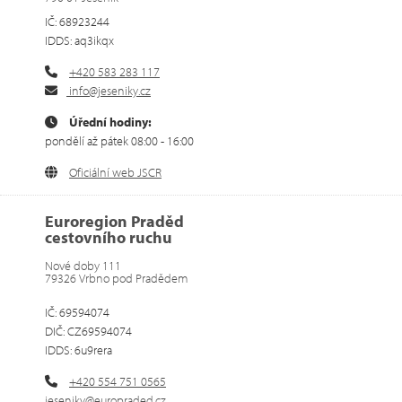
IČ: 68923244
IDDS: aq3ikqx
+420 583 283 117
info@jeseniky.cz
Úřední hodiny:
pondělí až pátek 08:00 - 16:00
Oficiální web JSCR
Euroregion Praděd
cestovního ruchu
Nové doby 111
79326 Vrbno pod Pradědem
IČ: 69594074
DIČ: CZ69594074
IDDS: 6u9rera
+420 554 751 0565
jeseniky@europraded.cz