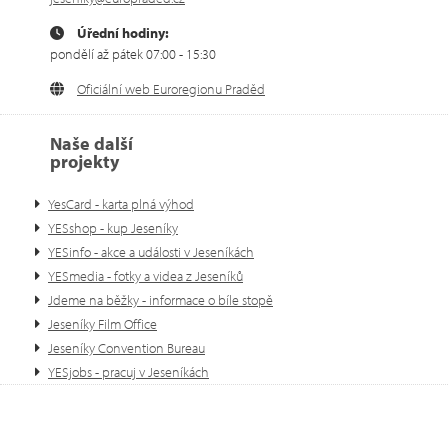
Úřední hodiny:
pondělí až pátek 07:00 - 15:30
Oficiální web Euroregionu Praděd
Naše další
projekty
YesCard - karta plná výhod
YESshop - kup Jeseníky
YESinfo - akce a události v Jeseníkách
YESmedia - fotky a videa z Jeseníků
Jdeme na běžky - informace o bíle stopě
Jeseníky Film Office
Jeseníky Convention Bureau
YESjobs - pracuj v Jeseníkách