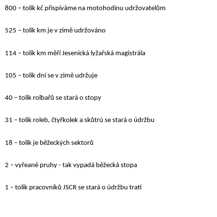
800 – tolik kč přispíváme na motohodinu udržovatelům
525 – tolik km je v zimě udržováno
114 – tolik km měří Jesenická lyžařská magistrála
105 – tolik dní se v zimě udržuje
40 – tolik rolbařů se stará o stopy
31 – tolik roleb, čtyřkolek a skůtrú se stará o údržbu
18 – tolik je běžeckých sektorů
2 – vyřeané pruhy - tak vypadá běžecká stopa
1 – tolik pracovníků JSCR se stará o údržbu tratí