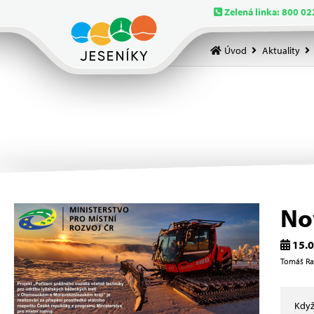
Zelená linka: 800 02
Úvod
Aktuality
No
15.0
Tomáš Rak
Když