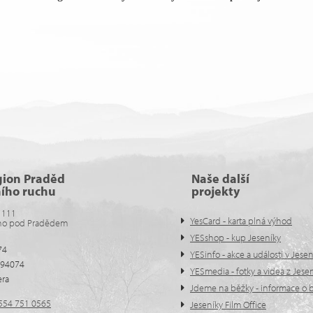
gion Praděd
Naše další
ního ruchu
projekty
 111
YesCard - karta plná výhod
no pod Pradědem
YESshop - kup Jeseníky
74
YESinfo - akce a události v Jese
594074
YESmedia - fotky a videa z Jese
era
Jdeme na běžky - informace o b
554 751 0565
Jeseníky Film Office