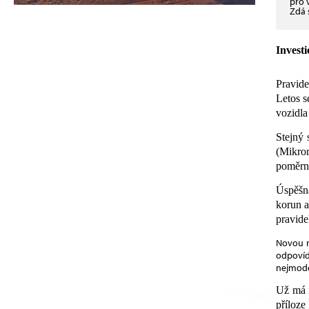
pro 
Zdá 
Investi
Pravide
Letos s
vozidla
Stejný 
(Mikror
poměrně
Úspěšná
korun a
pravide
Novou r
odpovíd
nejmoder
Už má i
příloze