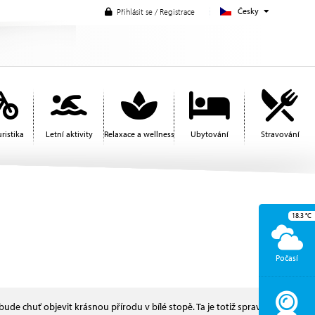
Česky
Přihlásit se / Registrace
ristika
Letní aktivity
Relaxace a wellness
Ubytování
Stravování
18.3
°C
Počasí
ude chuť objevit krásnou přírodu v bílé stopě. Ta je totiž spravedlivá