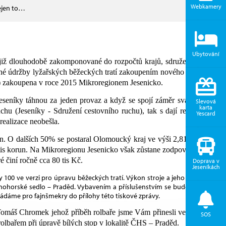
Webkamery
nejen to…
Ubytování
e již dlouhodobě zakomponované do rozpočtů krajů, sdružení a obcí.
né údržby lyžařských běžeckých tratí zakoupením nového sněžného
e) zakoupena v roce 2015 Mikroregionem Jesenicko.
 Jeseníky táhnou za jeden provaz a když se spojí záměr svazku obcí
Slevová
karta
hu (Jeseníky - Sdružení cestovního ruchu), tak s dají realizovat i
Yescard
realizace neobešla.
run. O dalších 50% se postaral Olomoucký kraj ve výši 2,819 milonu
 tis korun. Na Mikroregionu Jesenicko však zůstane zodpovědnost za
 činí ročně cca 80 tis Kč.
Doprava v
Jeseníkách
 100 ve verzi pro úpravu běžeckých tratí. Výkon stroje a jeho nastavení
enohorské sedlo – Praděd. Vybavením a příslušenstvím se bude jednat o
kládáme pro fajnšmekry do přílohy této tiskové zprávy.
Tomáš Chromek jehož příběh rolbaře jsme Vám přinesli ve speciální
SOS
lbařem při úpravě bílých stop v lokalitě ČHS – Praděd.