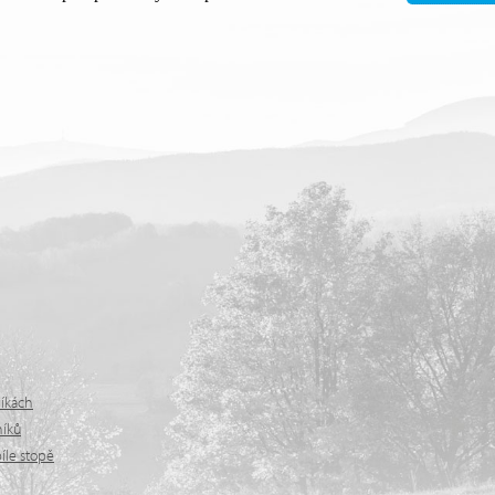
níkách
níků
íle stopě