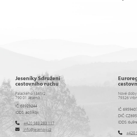
Jeseníky Sdružení
Eurore
cestovního ruchu
cestov
Palackého 1341/2
Nové doby
790 01 Jeseník
79326 Vrb
IČ: 68923244
IČ: 695940
IDDS: aq3ikqx
DIČ: CZ69
IDDS: 6u9r
+420 583 283 117
info@jeseniky.cz
+420 