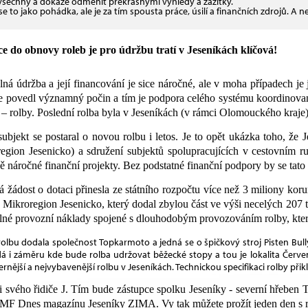
všechny a dokáže odměnit překrásnými výhledy a zážitky.
se to jako pohádka, ale je za tím spousta práce, úsilí a finančních zdrojů. A 
ce do obnovy roleb je pro údržbu tratí v Jeseníkách klíčová!
lná údržba a její financování je sice náročné, ale v moha případech j
e povedl významný počin a tím je podpora celého systému koordinova
 – rolby. Poslední rolba byla v Jeseníkách (v rámci Olomouckého kraj
subjekt se postaral o novou rolbu i letos. Je to opět ukázka toho, že
egion Jesenicko) a sdružení subjektů spolupracujících v cestovním ruc
 náročné finanční projekty. Bez podstatné finanční podpory by se tato 
 žádost o dotaci přinesla ze státního rozpočtu více než 3 miliony ko
 Mikroregion Jesenicko, který dodal zbylou část ve výši necelých 207
lné provozní náklady spojené s dlouhodobým provozováním rolby, které
olbu dodala společnost Topkarmoto a jedná se o špičkový stroj Pisten Bully
á i záměru kde bude rolba udržovat běžecké stopy a tou je lokalita Červ
nější a nejvybavenější rolbu v Jeseníkách. Technickou specifikaci rolby při
 svého řidiče
J
. Tím bude zástupce spolku Jeseníky - severní hřeben 
 MF Dnes magazínu Jeseníky ZIMA. Vy tak můžete prožít jeden den s ro