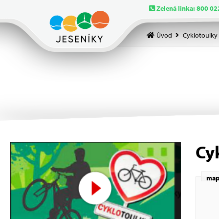
Zelená linka: 800 02
Úvod
Cyklotoulky
Cy
map