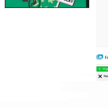
F
Přid
Ne