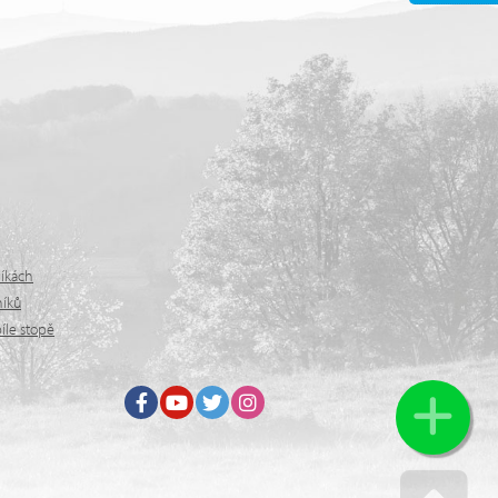
níkách
níků
íle stopě
Facebook
Youtube
Twitter
Instagram