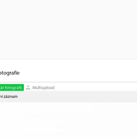
otografie
at fotografii
Multiupload
ní záznam