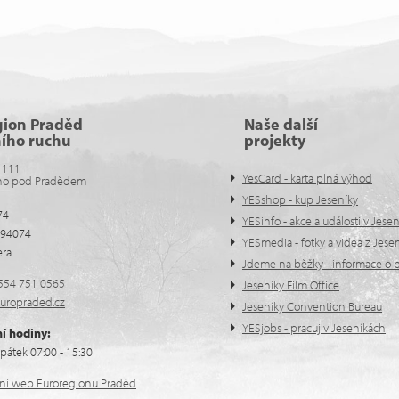
gion Praděd
Naše další
ního ruchu
projekty
 111
YesCard - karta plná výhod
no pod Pradědem
YESshop - kup Jeseníky
74
YESinfo - akce a události v Jese
594074
YESmedia - fotky a videa z Jese
era
Jdeme na běžky - informace o b
554 751 0565
Jeseníky Film Office
uropraded.cz
Jeseníky Convention Bureau
YESjobs - pracuj v Jeseníkách
í hodiny:
pátek 07:00 - 15:30
ální web Euroregionu Praděd