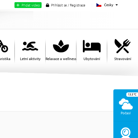
Česky
Přidat video
Přihlásit se / Registrace
ristika
Letní aktivity
Relaxace a wellness
Ubytování
Stravování
Edi
13.3
°C
Počasí