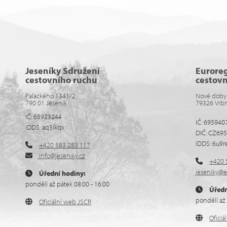
Jeseníky Sdružení
Eurore
cestovního ruchu
cestov
Palackého 1341/2
Nové doby
790 01 Jeseník
79326 Vrb
IČ: 68923244
IČ: 695940
IDDS: aq3ikqx
DIČ: CZ69
IDDS: 6u9r
+420 583 283 117
info@jeseniky.cz
+420 
jeseniky@e
Úřední hodiny:
pondělí až pátek 08:00 - 16:00
Úředn
pondělí až 
Oficiální web JSCR
Ofici