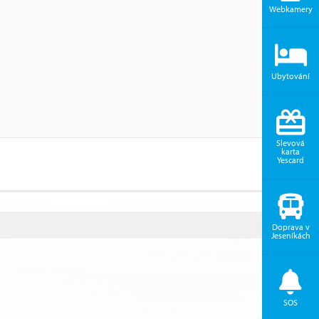
Webkamery
Ubytování
Slevová
karta
Yescard
Doprava v
Jeseníkách
SOS