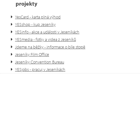
projekty
YesCard - karta plná výhod
YESshop - kup Jeseníky
YESinfo - akce a události v Jeseníkách
YESmedia - fotky a videa z Jeseníků
Jdeme na běžky - informace o bíle stopě
Jeseníky Film Office
Jeseníky Convention Bureau
YESjobs - pracuj v Jeseníkách