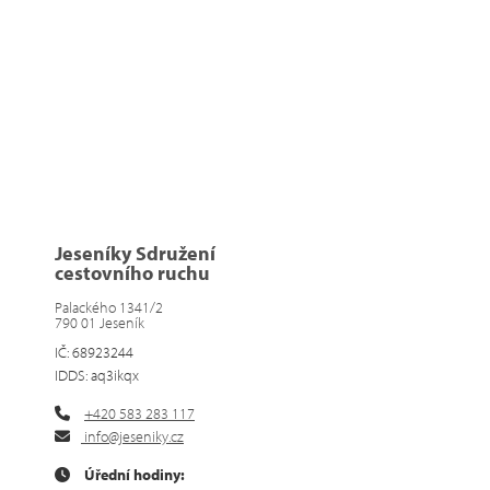
Jeseníky Sdružení
cestovního ruchu
Palackého 1341/2
790 01 Jeseník
IČ: 68923244
IDDS: aq3ikqx
+420 583 283 117
info@jeseniky.cz
Úřední hodiny: