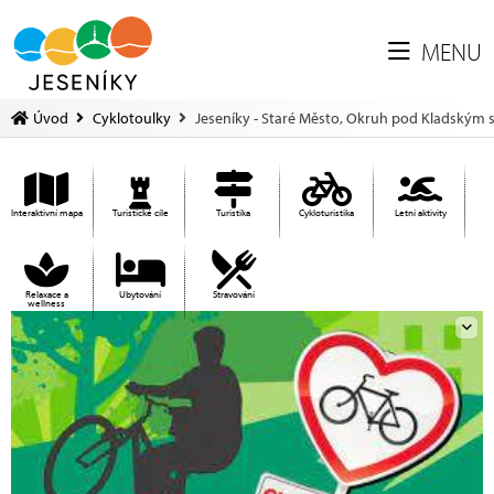
MENU
Úvod
Cyklotoulky
Jeseníky - Staré Město, Okruh pod Kladským
Interaktivní mapa
Turistické cíle
Turistika
Cykloturistika
Letní aktivity
Relaxace a
Ubytování
Stravování
wellness
Ed