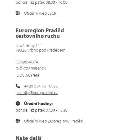
pondělí až pátek 08:00 - 16:00
Oficiální web JSCR
Euroregion Praděd
cestovního ruchu
Nové doby 111
79326 Vrbno pod Pradědem
IČ: 69594074
DIČ: CZ69594074
IDDS: 6u9rera
+420 554 751 0565
jeseniky@europraded.cz
Úřední hodiny:
pondělí až pátek 07:00 - 15:30
Oficiální web Euroregionu Praděd
Naše další