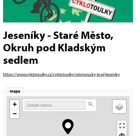
Jeseníky - Staré Město,
Okruh pod Kladským
sedlem
https://www.cyklotoulky.cz/cyklotoulky/olomoucky-kraj/jeseniky
mapa
+
−