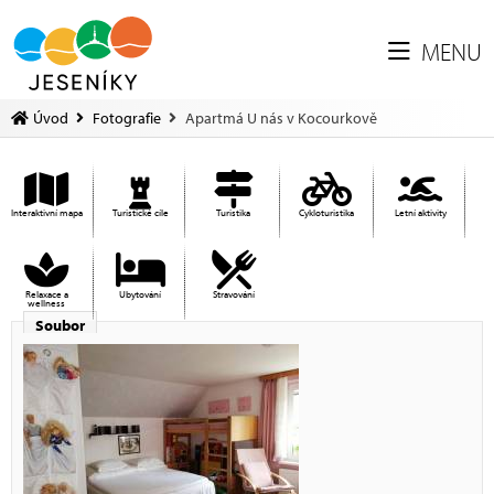
MENU
Úvod
Fotografie
Apartmá U nás v Kocourkově
Interaktivní mapa
Turistické cíle
Turistika
Cykloturistika
Letní aktivity
Relaxace a
Ubytování
Stravování
wellness
Soubor