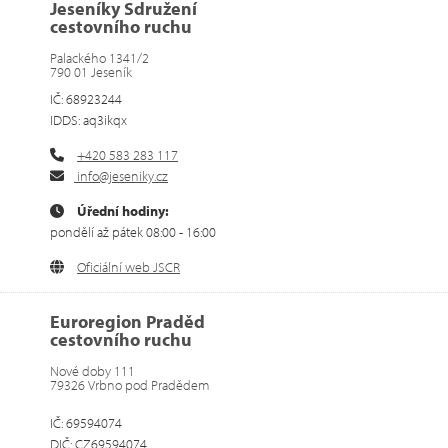
Jeseníky Sdružení
cestovního ruchu
Palackého 1341/2
790 01 Jeseník
IČ: 68923244
IDDS: aq3ikqx
+420 583 283 117
info@jeseniky.cz
Úřední hodiny:
pondělí až pátek 08:00 - 16:00
Oficiální web JSCR
Euroregion Praděd
cestovního ruchu
Nové doby 111
79326 Vrbno pod Pradědem
IČ: 69594074
DIČ: CZ69594074