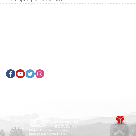
Facebook
Youtube
Twitter
Instagram
Projekt Komplexní jednotná
kampaň Jeseníky napříč kraji