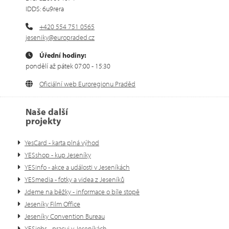
IDDS: 6u9rera
+420 554 751 0565
jeseniky@europraded.cz
Úřední hodiny:
pondělí až pátek 07:00 - 15:30
Oficiální web Euroregionu Praděd
Naše další
projekty
YesCard - karta plná výhod
YESshop - kup Jeseníky
YESinfo - akce a události v Jeseníkách
YESmedia - fotky a videa z Jeseníků
Jdeme na běžky - informace o bíle stopě
Jeseníky Film Office
Jeseníky Convention Bureau
YESjobs - pracuj v Jeseníkách