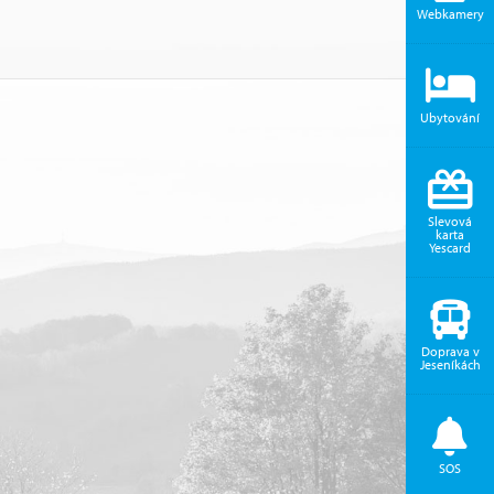
Webkamery
Ubytování
Slevová
karta
Yescard
Doprava v
Jeseníkách
SOS