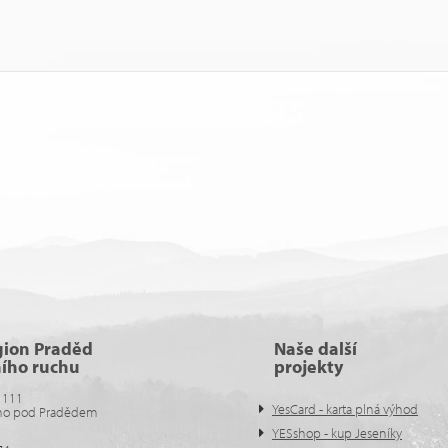
gion Praděd
Naše další
ního ruchu
projekty
 111
YesCard - karta plná výhod
no pod Pradědem
YESshop - kup Jeseníky