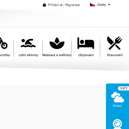
Česky
Přihlásit se / Registrace
ristika
Letní aktivity
Relaxace a wellness
Ubytování
Stravování
13.8
°C
Počasí