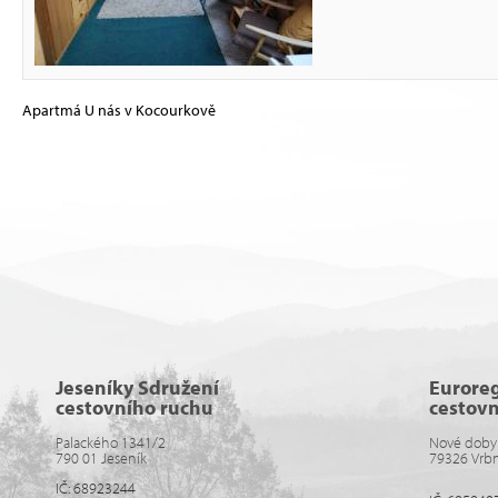
Apartmá U nás v Kocourkově
Jeseníky Sdružení
Eurore
cestovního ruchu
cestov
Palackého 1341/2
Nové doby
790 01 Jeseník
79326 Vrb
IČ: 68923244