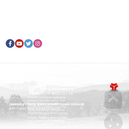
Facebook
Youtube
Twitter
Instagram
Projekt Komplexní jednotná
kampaň Jeseníky napříč kraji
je realizován za přispění
Jeseníky - hory, které prostě musíš milovat
prostředků státního rozpočtu
© 2017-2026 Všechna práva vyhrazena.
České republiky z programu
Go u
Ministerstva pro místní rozvoj.
Projekt Podpora destinačního
managementu TO Jeseníky-
východ je realizován za
přispění prostředků státního