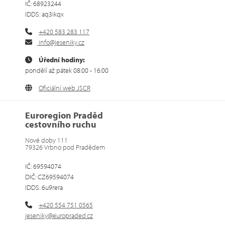
IČ: 68923244
IDDS: aq3ikqx
+420 583 283 117
info@jeseniky.cz
Úřední hodiny:
pondělí až pátek 08:00 - 16:00
Oficiální web JSCR
Euroregion Praděd
cestovního ruchu
Nové doby 111
79326 Vrbno pod Pradědem
IČ: 69594074
DIČ: CZ69594074
IDDS: 6u9rera
+420 554 751 0565
jeseniky@europraded.cz