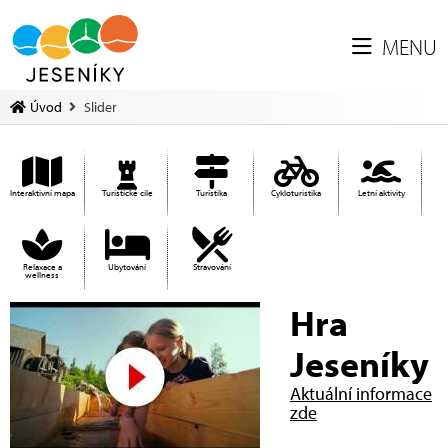
MENU
Úvod
Slider
Interaktivní mapa
Turistické cíle
Turistika
Cykloturistika
Letní aktivity
Relaxace a
Ubytování
Stravování
wellness
Hra
Jeseníky
Aktuální informace
zde