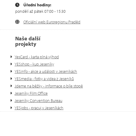
Úřední hodiny:
pondělí až pátek 07:00 - 15:30
Oficiální web Euroregionu Praděd
Naše další
projekty
YesCard - karta plná výhod
YESshop - kup Jeseníky
YESinfo - akce a události v Jeseníkách
YESmedia - fotky a videa z Jeseníků
Jdeme na běžky - informace o bíle stopě
Jeseníky Film Office
Jeseníky Convention Bureau
YESjobs - pracuj v Jeseníkách