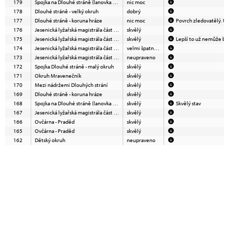
179
Spojka na Dlouhé stráně (lanovka - horní nádrž)
nic moc
178
Dlouhé stráně - velký okruh
dobrý
177
Dlouhé stráně - koruna hráze
nic moc
Povrch zledovatělý. U s
176
Jesenická lyžařská magistrála část Červenohorské sedlo - Švýcárna
skvělý
175
Jesenická lyžařská magistrála část Červenohorské sedlo - Švýcárna
skvělý
Lepší to už nemůže být
174
Jesenická lyžařská magistrála část Traťovka - Skřítek
velmi špatný (nejezdit)
173
Jesenická lyžařská magistrála část Traťovka - Skřítek
neupraveno
172
Spojka Dlouhé stráně - malý okruh
skvělý
171
Okruh Mravenečník
skvělý
170
Mezi nádržemi Dlouhých strání
skvělý
169
Dlouhé stráně - koruna hráze
skvělý
168
Spojka na Dlouhé stráně (lanovka - horní nádrž)
skvělý
Skvělý stav
167
Jesenická lyžařská magistrála část Ovčárna - Švýcárna
skvělý
166
Ovčárna - Praděd
skvělý
165
Ovčárna - Praděd
skvělý
162
Dětský okruh
neupraveno