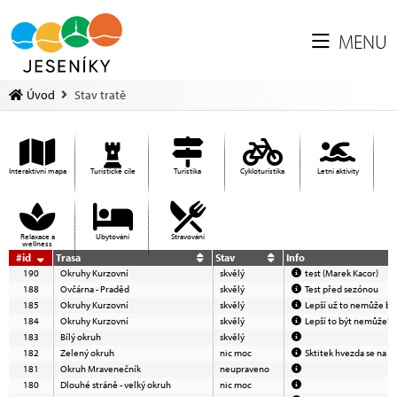
MENU
Úvod
Stav tratě
Interaktivní mapa
Turistické cíle
Turistika
Cykloturistika
Letní aktivity
Relaxace a
Ubytování
Stravování
wellness
#id
Trasa
Stav
Info
190
Okruhy Kurzovní
skvělý
test (Marek Kacor)
188
Ovčárna - Praděd
skvělý
Test před sezónou
185
Okruhy Kurzovní
skvělý
Lepší už to nemůže být
184
Okruhy Kurzovní
skvělý
Lepší to být nemůže!
183
Bílý okruh
skvělý
182
Zelený okruh
nic moc
Sktitek hvezda se na h
181
Okruh Mravenečník
neupraveno
180
Dlouhé stráně - velký okruh
nic moc