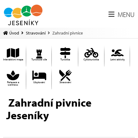
MENU
Úvod
Stravování
Zahradní pivnice
Interaktivní mapa
Turistické cíle
Turistika
Cykloturistika
Letní aktivity
Relaxace a
Ubytování
Stravování
wellness
Zahradní pivnice
Jeseníky