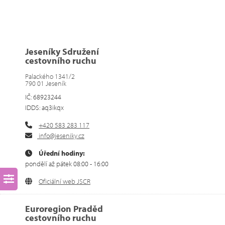
Jeseníky Sdružení
cestovního ruchu
Palackého 1341/2
790 01 Jeseník
IČ: 68923244
IDDS: aq3ikqx
+420 583 283 117
info@jeseniky.cz
Úřední hodiny:
pondělí až pátek 08:00 - 16:00
Oficiální web JSCR
Euroregion Praděd
cestovního ruchu