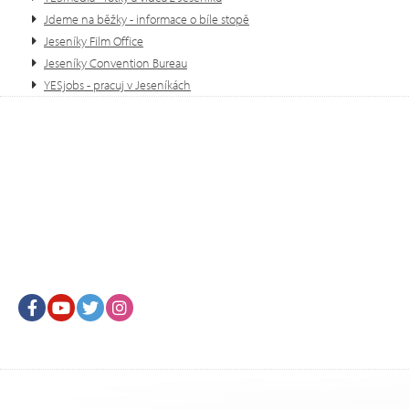
Jdeme na běžky - informace o bíle stopě
Jeseníky Film Office
Jeseníky Convention Bureau
YESjobs - pracuj v Jeseníkách
Facebook
Youtube
Twitter
Instagram