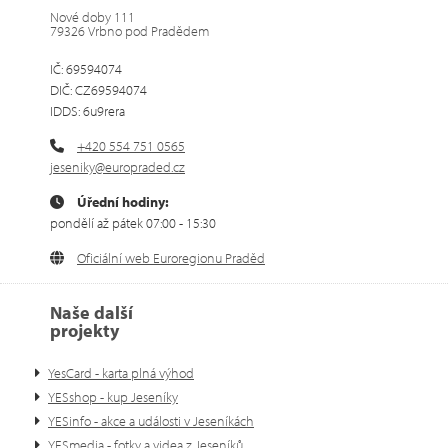
Nové doby 111
79326 Vrbno pod Pradědem
IČ: 69594074
DIČ: CZ69594074
IDDS: 6u9rera
+420 554 751 0565
jeseniky@europraded.cz
Úřední hodiny:
pondělí až pátek 07:00 - 15:30
Oficiální web Euroregionu Praděd
Naše další
projekty
YesCard - karta plná výhod
YESshop - kup Jeseníky
YESinfo - akce a události v Jeseníkách
YESmedia - fotky a videa z Jeseníků