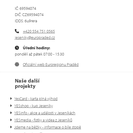
IČ: 69594074
DIČ: CZ69594074
IDDS: 6u9rera
+420 554 751 0565
jeseniky@europraded.cz
Úřední hodiny:
pondělí až pátek 07:00 - 15:30
Oficiální web Euroregionu Praděd
Naše další
projekty
YesCard - karta plná výhod
YESshop - kup Jeseníky
YESinfo - akce a události v Jeseníkách
YESmedia - fotky a videa z Jeseníků
Jdeme na běžky - informace o bíle stopě