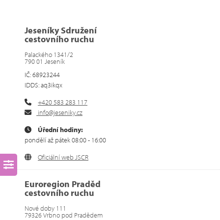
Jeseníky Sdružení
cestovního ruchu
Palackého 1341/2
790 01 Jeseník
IČ: 68923244
IDDS: aq3ikqx
+420 583 283 117
info@jeseniky.cz
Úřední hodiny:
pondělí až pátek 08:00 - 16:00
Oficiální web JSCR
Euroregion Praděd
cestovního ruchu
Nové doby 111
79326 Vrbno pod Pradědem