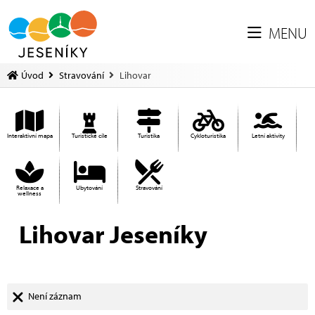
MENU
Úvod
Stravování
Lihovar
Interaktivní mapa
Turistické cíle
Turistika
Cykloturistika
Letní aktivity
Relaxace a
Ubytování
Stravování
wellness
Lihovar Jeseníky
Není záznam