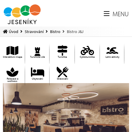
MENU
Úvod
Stravování
Bistro
Bistro J&J
Interaktivní mapa
Turistické cíle
Turistika
Cykloturistika
Letní aktivity
Relaxace a
Ubytování
Stravování
wellness