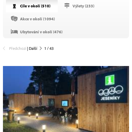
Cíle v okolí (
510
)
Výlety (
233
)
Akce v okolí (
1094
)
Ubytování v okolí (
476
)
Předchozí
|
Další
1
/
43