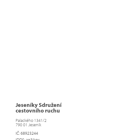
Jeseníky Sdružení
cestovního ruchu
Palackého 1341/2
790 01 Jeseník
IČ: 68923244
IDDS: aq3ikqx