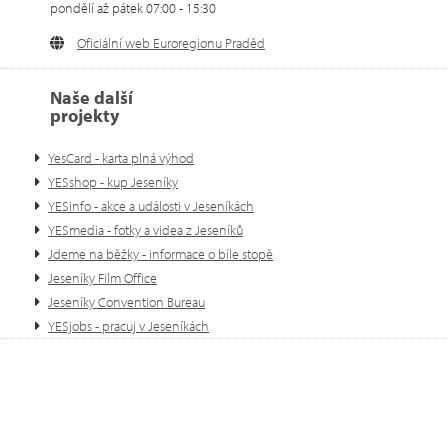
pondělí až pátek 07:00 - 15:30
Oficiální web Euroregionu Praděd
Naše další
projekty
YesCard - karta plná výhod
YESshop - kup Jeseníky
YESinfo - akce a události v Jeseníkách
YESmedia - fotky a videa z Jeseníků
Jdeme na běžky - informace o bíle stopě
Jeseníky Film Office
Jeseníky Convention Bureau
YESjobs - pracuj v Jeseníkách