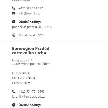
+420 583 283 117
info@jeseniky.cz
Úřední hodiny:
pondělí až pátek 08:00 - 16:00
Oficiální web JSCR
Euroregion Praděd
cestovního ruchu
Nové doby 111
79326 Vrbno pod Pradědem
IČ: 69594074
DIČ: CZ69594074
IDDS: 6u9rera
+420 554 751 0565
jeseniky@europraded.cz
Úřední hodiny: