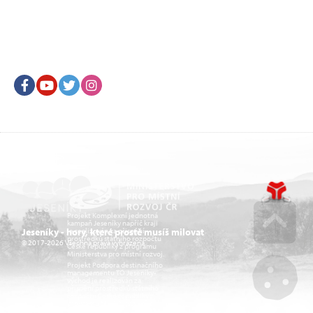
Facebook
Youtube
Twitter
Instagram
Projekt Komplexní jednotná
kampaň Jeseníky napříč kraji
je realizován za přispění
Jeseníky - hory, které prostě musíš milovat
prostředků státního rozpočtu
© 2017-2026 Všechna práva vyhrazena.
České republiky z programu
Go u
Ministerstva pro místní rozvoj.
Projekt Podpora destinačního
managementu TO Jeseníky-
východ je realizován za
přispění prostředků státního
rozpočtu České republiky z
programu Ministerstva pro
místní rozvoj.