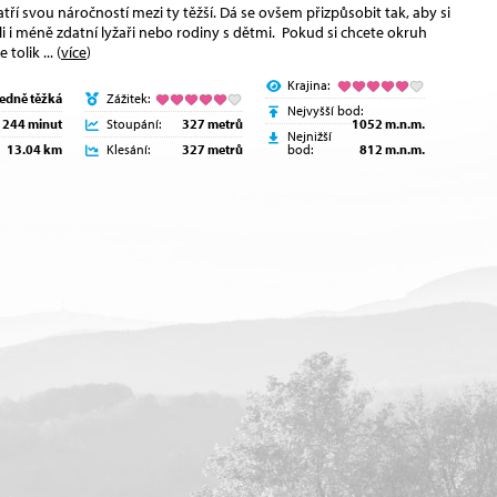
tří svou náročností mezi ty těžší. Dá se ovšem přizpůsobit tak, aby si
li i méně zdatní lyžaři nebo rodiny s dětmi. Pokud si chcete okruh
se tolik
... (
více
)
Krajina:
ředně těžká
Zážitek:
Nejvyšší bod:
244 minut
Stoupání:
327 metrů
1052 m.n.m.
Nejnižší
13.04 km
Klesání:
327 metrů
bod:
812 m.n.m.