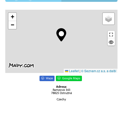
+
−
Leaflet
|
© Seznam.cz a.s. a další
Waze
Google Maps
Adresa:
Ramzová 343
78825 Ostružná
Czechy