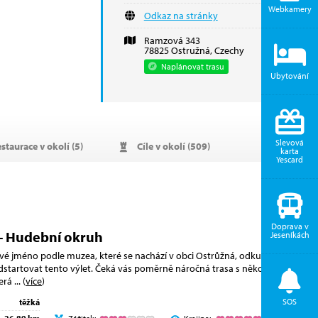
Webkamery
Odkaz na stránky
Ramzová 343
78825 Ostružná, Czechy
Naplánovat trasu
Ubytování
Slevová
staurace v okolí (
5
)
Cíle v okolí (
509
)
karta
Yescard
Doprava v
- Hudební okruh
Jeseníkách
vé jméno podle muzea, které se nachází v obci Ostrůžná, odkud se
startovat tento výlet. Čeká vás poměrně náročná trasa s několika
terá
... (
více
)
SOS
těžká