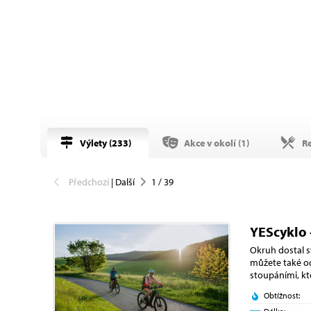
Výlety (
233
)
Akce v okolí (
1
)
Re
Předchozí
|
Další
1
/
39
YEScyklo 
Okruh dostal s
můžete také od
stoupáními, k
Obtížnost: