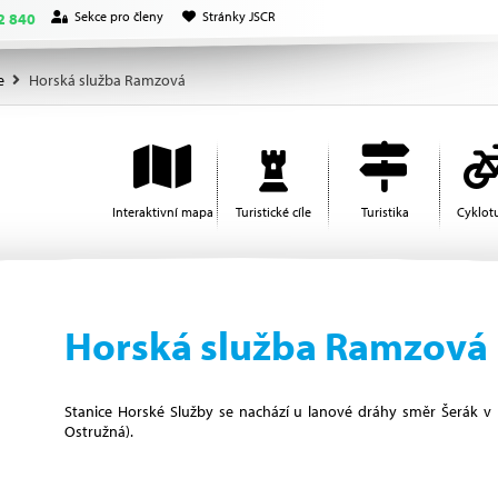
Sekce pro členy
Stránky JSCR
2 840
e
Horská služba Ramzová
Interaktivní mapa
Turistické cíle
Turistika
Cyklotu
Horská služba Ramzová
Stanice Horské Služby se nachází u lanové dráhy směr Šerák 
Ostružná).