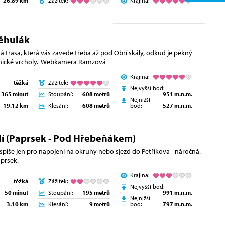
26.89 km
Zážitek:
Krajina:
ěhulák
 trasa, která vás zavede třeba až pod Obří skály, odkud je pěkný
enické vrcholy. Webkamera Ramzová
Krajina:
těžká
Zážitek:
Nejvyšší bod:
365 minut
Stoupání:
608 metrů
951 m.n.m.
Nejnižší
19.12 km
Klesání:
608 metrů
bod:
527 m.n.m.
í (Paprsek - Pod Hřebeňákem)
spíše jen pro napojení na okruhy nebo sjezd do Petříkova - náročná.
prsek.
Krajina:
těžká
Zážitek:
Nejvyšší bod:
50 minut
Stoupání:
195 metrů
991 m.n.m.
Nejnižší
3.10 km
Klesání:
9 metrů
bod:
797 m.n.m.