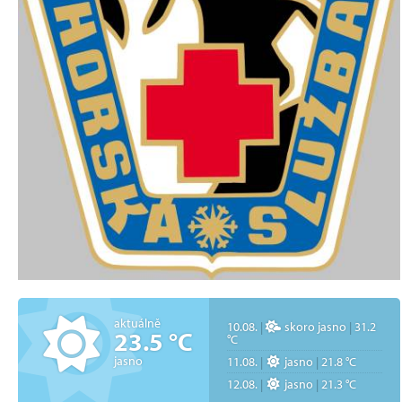
aktuálně
10.08.
|
skoro jasno
|
31.2
23.5 °C
°C
jasno
11.08.
|
jasno
|
21.8 °C
12.08.
|
jasno
|
21.3 °C