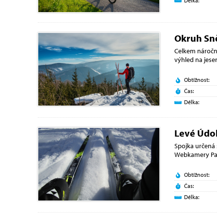
Délka:
Okruh Sn
Celkem náročná
výhled na jes
Obtížnost:
Čas:
Délka:
Levé Údol
Spojka určená 
Webkamery Pa
Obtížnost:
Čas:
Délka: