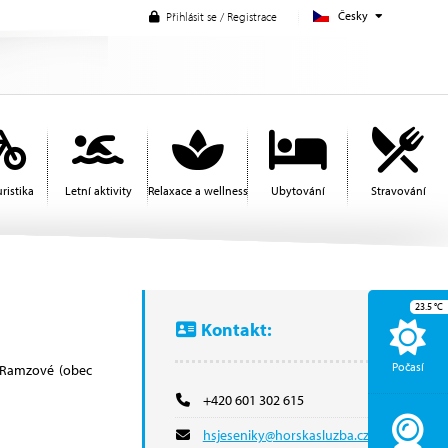
Česky
Přihlásit se / Registrace
ristika
Letní aktivity
Relaxace a wellness
Ubytování
Stravování
23.5
°C
Kontakt:
Počasí
v Ramzové (obec
+420 601 302 615
hsjeseniky@horskasluzba.cz