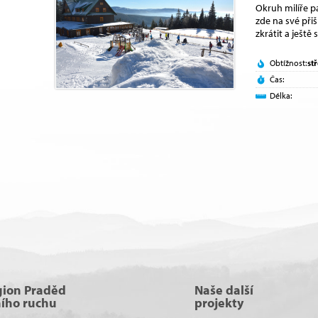
Okruh milíře pa
zde na své přiš
zkrátit a ještě 
Obtížnost:
st
Čas:
Délka:
gion Praděd
Naše další
ního ruchu
projekty