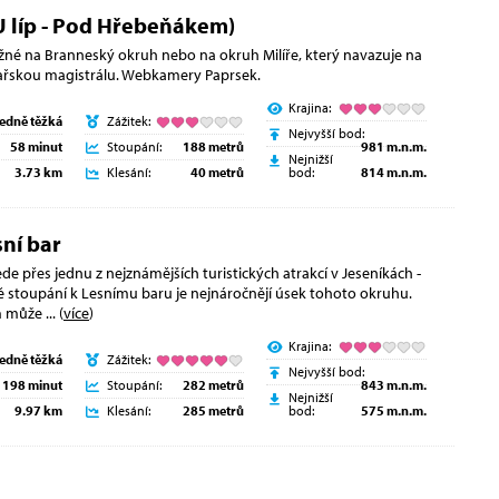
U líp - Pod Hřebeňákem)
žné na Branneský okruh nebo na okruh Milíře, který navazuje na
žařskou magistrálu. Webkamery Paprsek.
Krajina:
ředně těžká
Zážitek:
Nejvyšší bod:
58 minut
Stoupání:
188 metrů
981 m.n.m.
Nejnižší
3.73 km
Klesání:
40 metrů
bod:
814 m.n.m.
ní bar
de přes jednu z nejznámějších turistických atrakcí v Jeseníkách -
vě stoupání k Lesnímu baru je nejnáročnějí úsek tohoto okruhu.
m může
... (
více
)
Krajina:
ředně těžká
Zážitek:
Nejvyšší bod:
198 minut
Stoupání:
282 metrů
843 m.n.m.
Nejnižší
9.97 km
Klesání:
285 metrů
bod:
575 m.n.m.