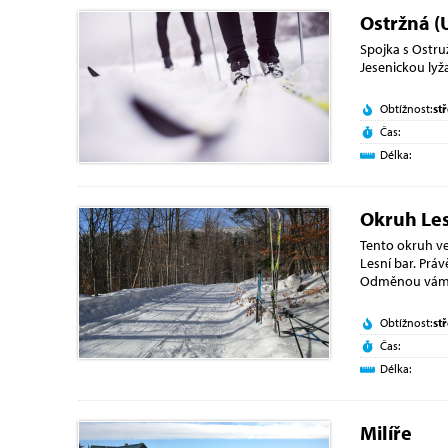
Ostržná (
Spojka s Ostru
Jesenickou ly
Obtížnost:
st
Čas:
Délka:
Okruh Les
Tento okruh ve
Lesní bar. Prá
Odměnou vá
Obtížnost:
st
Čas:
Délka:
Milíře