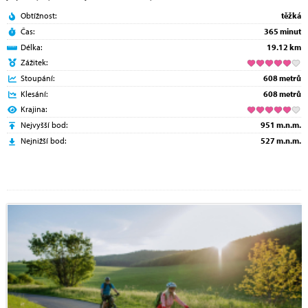
Obtížnost:
těžká
Čas:
365 minut
Délka:
19.12 km
Zážitek:
Stoupání:
608 metrů
Klesání:
608 metrů
Krajina:
Nejvyšší bod:
951 m.n.m.
Nejnižší bod:
527 m.n.m.