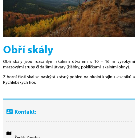
Obří skály
Obří skály jsou rozsáhlým skalním útvarem s 10 – 16 m vysokými
mrazovými sruby či dalšími útvary (žlábky, pokličkami, skalními okny).
Z horní části skal se naskýtá krásný pohled na okolní krajinu Jeseníků a
Rychlebských hor.
Kontakt:
Šerák, Czechy