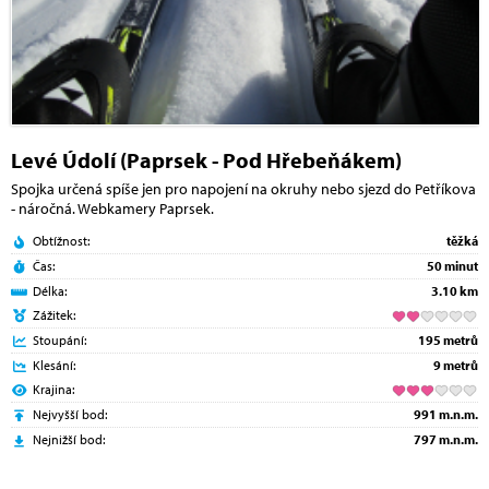
Levé Údolí (Paprsek - Pod Hřebeňákem)
Spojka určená spíše jen pro napojení na okruhy nebo sjezd do Petříkova
- náročná. Webkamery Paprsek.
Obtížnost:
těžká
Čas:
50 minut
Délka:
3.10 km
Zážitek:
Stoupání:
195 metrů
Klesání:
9 metrů
Krajina:
Nejvyšší bod:
991 m.n.m.
Nejnižší bod:
797 m.n.m.