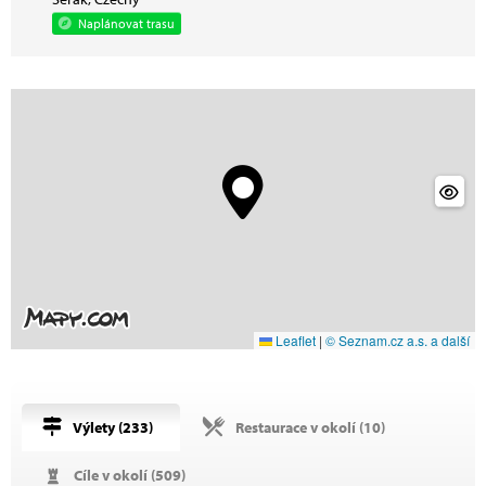
Naplánovat trasu
Leaflet
|
© Seznam.cz a.s. a další
Výlety (
233
)
Restaurace v okolí (
10
)
Cíle v okolí (
509
)