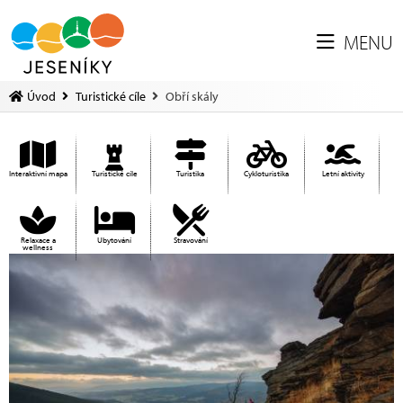
MENU
Úvod
Turistické cíle
Obří skály
Interaktivní mapa
Turistické cíle
Turistika
Cykloturistika
Letní aktivity
Relaxace a
Ubytování
Stravování
wellness