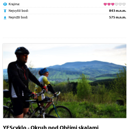
Krajina:
Nejvyšší bod:
843 m.n.m.
Nejnižší bod:
575 m.n.m.
YEScyklo - Okruh pod Obřími skalami