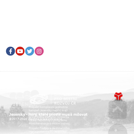
Facebook
Youtube
Twitter
Instagram
Projekt Komplexní jednotná
kampaň Jeseníky napříč kraji
je realizován za přispění
Jeseníky - hory, které prostě musíš milovat
prostředků státního rozpočtu
© 2017-2026 Všechna práva vyhrazena.
České republiky z programu
Go u
Ministerstva pro místní rozvoj.
Projekt Podpora destinačního
managementu TO Jeseníky-