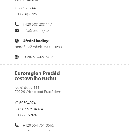
790 01 Jeseník
IČ: 68923244
IDDS: aq3ikqx
+420 583 283 117
info@jeseniky.cz
Úřední hodiny:
pondělí až pátek 08:00 - 16:00
Oficiální web JSCR
Euroregion Praděd
cestovního ruchu
Nové doby 111
79326 Vrbno pod Pradědem
IČ: 69594074
DIČ: CZ69594074
IDDS: 6u9rera
+420 554 751 0565