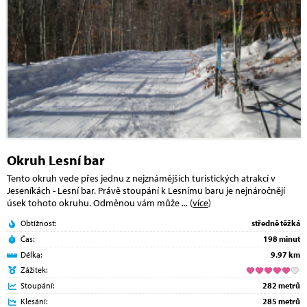
Okruh Lesní bar
Tento okruh vede přes jednu z nejznámějších turistických atrakcí v
Jeseníkách - Lesní bar. Právě stoupání k Lesnímu baru je nejnáročnějí
úsek tohoto okruhu. Odměnou vám může
... (
více
)
Obtížnost:
středně těžká
Čas:
198 minut
Délka:
9.97 km
Zážitek:
Stoupání:
282 metrů
Klesání:
285 metrů