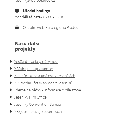
jeseniky@europraded.cz
Úřední hodiny:
pondělí až pátek 07:00 - 15:30
Oficiální web Euroregionu Praděd
Naše další
projekty
YesCard - karta plná výhod
YESshop - kup Jeseníky
YESinfo - akce a události v Jeseníkách
YESmedia - fotky a videa z Jeseníků
Jdeme na běžky - informace o bíle stopě
Jeseníky Film Office
Jeseníky Convention Bureau
YESjobs - pracuj v Jeseníkách