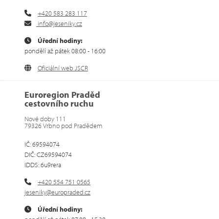
+420 583 283 117
info@jeseniky.cz
Úřední hodiny:
pondělí až pátek 08:00 - 16:00
Oficiální web JSCR
Euroregion Praděd
cestovního ruchu
Nové doby 111
79326 Vrbno pod Pradědem
IČ: 69594074
DIČ: CZ69594074
IDDS: 6u9rera
+420 554 751 0565
jeseniky@europraded.cz
Úřední hodiny: