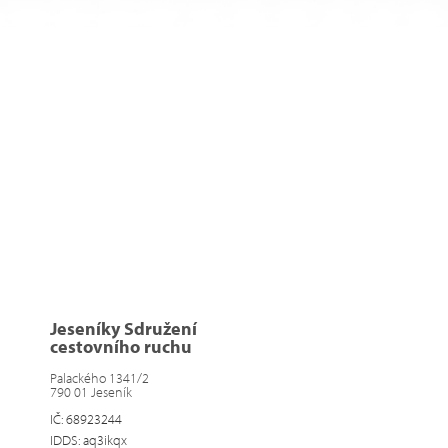
Jeseníky Sdružení
cestovního ruchu
Palackého 1341/2
790 01 Jeseník
IČ: 68923244
IDDS: aq3ikqx