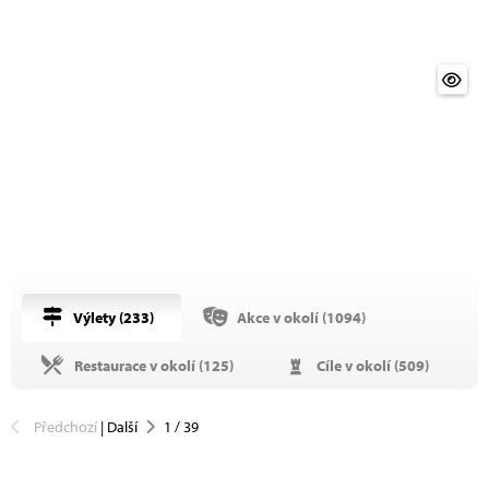
Výlety (
233
)
Akce v okolí (
1094
)
Restaurace v okolí (
125
)
Cíle v okolí (
509
)
Předchozí
|
Další
1
/
39