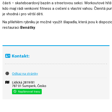
části – skateboardový bazén a streetovou sekci. Workoutové hřiště
kdo mají rádi venkovní fitness a cvičení s vlastní vahou. Členitá 
je vhodná i pro větší děti.
Na přilehlém rybníku je možné využít šlapadla, která jsou k dispozic
restauraci
Benátky
.
Kontakt:
Odkaz na stránky
Lidická 2819/81
787 01 Šumperk, Česko
Naplánovat trasu