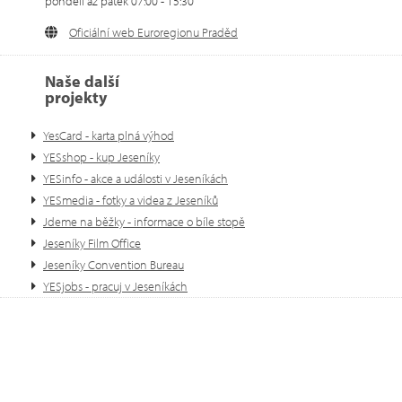
pondělí až pátek 07:00 - 15:30
Oficiální web Euroregionu Praděd
Naše další
projekty
YesCard - karta plná výhod
YESshop - kup Jeseníky
YESinfo - akce a události v Jeseníkách
YESmedia - fotky a videa z Jeseníků
Jdeme na běžky - informace o bíle stopě
Jeseníky Film Office
Jeseníky Convention Bureau
YESjobs - pracuj v Jeseníkách