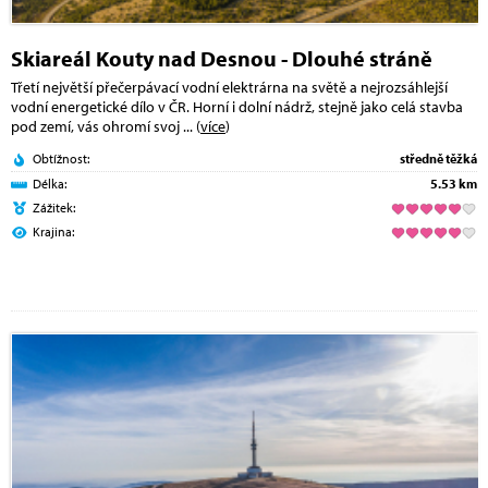
Skiareál Kouty nad Desnou - Dlouhé stráně
Třetí největší přečerpávací vodní elektrárna na světě a nejrozsáhlejší
vodní energetické dílo v ČR. Horní i dolní nádrž, stejně jako celá stavba
pod zemí, vás ohromí svoj
... (
více
)
Obtížnost:
středně těžká
Délka:
5.53 km
Zážitek:
Krajina: