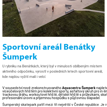
Sportovní areál Benátky
Šumperk
U rybníku na Benátkách, který byl v minulosti oblíbeným místem
aktivního odpočinku, vyrostl v posledních letech sportovní areál,
kde najdou vyžití malí i velcí.
V sousedství nově zrekonstruovaného
Aquacentra Šumperk
najdete
víceúčelových hřištěm pro kolektivní sporty, asfaltový okruh pro in-l
trackovou dráhu, workoutové hřiště, dětské hřiště s průlezkami, ska
profesionální úrovni a příjemnou hospůdku s půjčovnou šlapadel.
Šumperský skatepark patří mezi tři největší v České republice. Je 