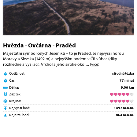
Hvězda - Ovčárna - Praděd
Majestátní symbol celých Jeseníků – to je Praděd. Je nejvyšší horou
Moravy a Slezska (1492 m) a nejvyšším bodem v ČR vůbec (díky
rozhledně a vysílači). Vrchol a jeho široké okol
... (
více
)
Obtížnost:
středně těžká
Čas:
77 minut
Délka:
9.06 km
Zážitek:
Krajina:
Nejvyšší bod:
1492 m.n.m.
Nejnižší bod:
864 m.n.m.