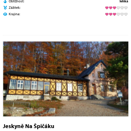
Obtížnost:
lehká
Zážitek:
Krajina:
Jeskyně Na Špičáku