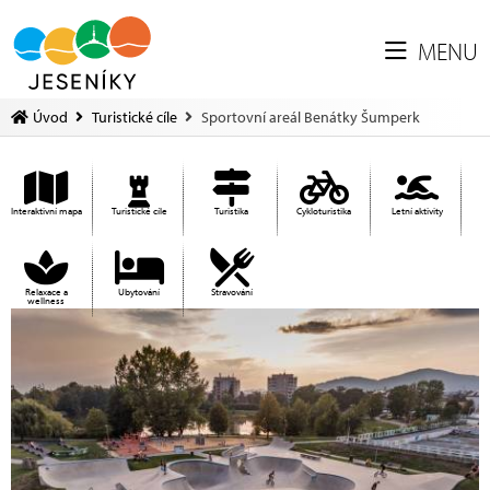
MENU
Úvod
Turistické cíle
Sportovní areál Benátky Šumperk
Interaktivní mapa
Turistické cíle
Turistika
Cykloturistika
Letní aktivity
Relaxace a
Ubytování
Stravování
wellness