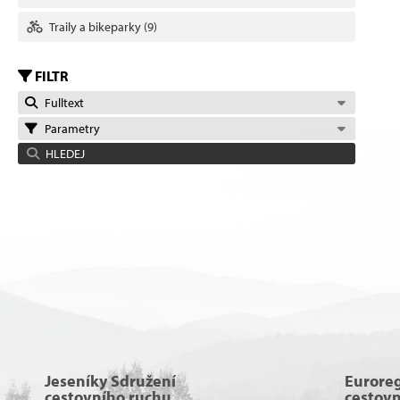
Traily a bikeparky
(9)
FILTR
Fulltext
Parametry
HLEDEJ
Jeseníky Sdružení
Eurore
cestovního ruchu
cestov