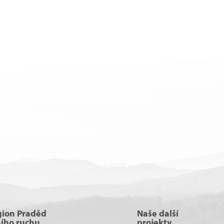
gion Praděd
Naše další
ního ruchu
projekty