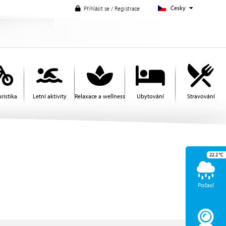
Česky
Přihlásit se / Registrace
ristika
Letní aktivity
Relaxace a wellness
Ubytování
Stravování
22.2
°C
Počasí