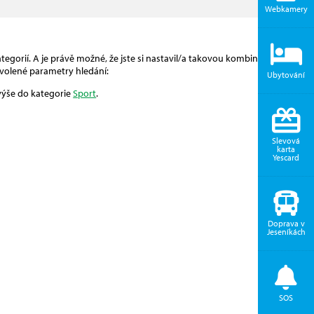
Webkamery
egorií. A je právě možné, že jste si nastavil/a takovou kombinaci, pro
volené parametry hledání:
Ubytování
 výše do kategorie
Sport
.
Slevová
karta
Yescard
Doprava v
Jeseníkách
SOS