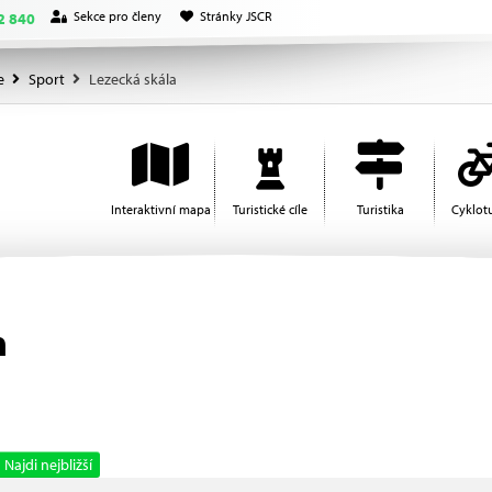
Sekce pro členy
Stránky JSCR
2 840
e
Sport
Lezecká skála
Interaktivní mapa
Turistické cíle
Turistika
Cyklotu
h
Najdi nejbližší