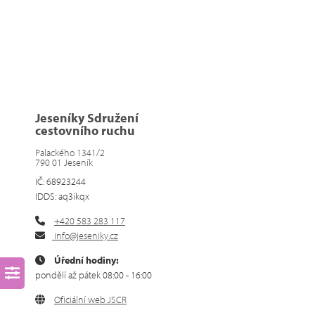
Jeseníky Sdružení
cestovního ruchu
Palackého 1341/2
790 01 Jeseník
IČ: 68923244
IDDS: aq3ikqx
+420 583 283 117
info@jeseniky.cz
Úřední hodiny:
pondělí až pátek 08:00 - 16:00
Oficiální web JSCR