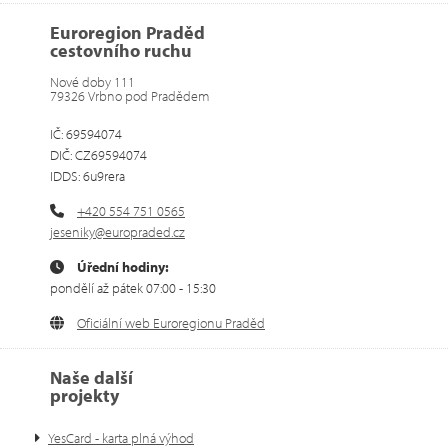
Euroregion Praděd
cestovního ruchu
Nové doby 111
79326 Vrbno pod Pradědem
IČ: 69594074
DIČ: CZ69594074
IDDS: 6u9rera
+420 554 751 0565
jeseniky@europraded.cz
Úřední hodiny:
pondělí až pátek 07:00 - 15:30
Oficiální web Euroregionu Praděd
Naše další
projekty
YesCard - karta plná výhod