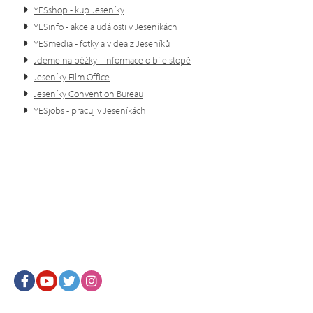
YESshop - kup Jeseníky
YESinfo - akce a události v Jeseníkách
YESmedia - fotky a videa z Jeseníků
Jdeme na běžky - informace o bíle stopě
Jeseníky Film Office
Jeseníky Convention Bureau
YESjobs - pracuj v Jeseníkách
Facebook
Youtube
Twitter
Instagram