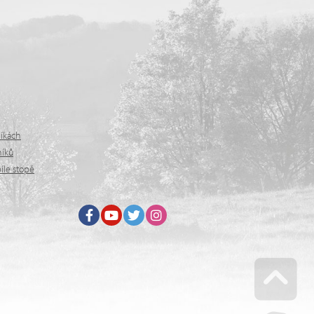
níkách
níků
íle stopě
Facebook
Youtube
Twitter
Instagram