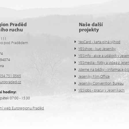
gion Praděd
Naše další
ního ruchu
projekty
 111
YesCard - karta plná výhod
no pod Pradědem
YESshop - kup Jeseníky
74
YESinfo - akce a události v Jese
594074
YESmedia - fotky a videa z Jese
era
Jdeme na běžky - informace o b
554 751 0565
Jeseníky Film Office
uropraded.cz
Jeseníky Convention Bureau
YESjobs - pracuj v Jeseníkách
í hodiny:
pátek 07:00 - 15:30
ální web Euroregionu Praděd