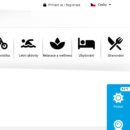
Česky
Přihlásit se / Registrace
ristika
Letní aktivity
Relaxace a wellness
Ubytování
Stravování
8.3
°C
Počasí