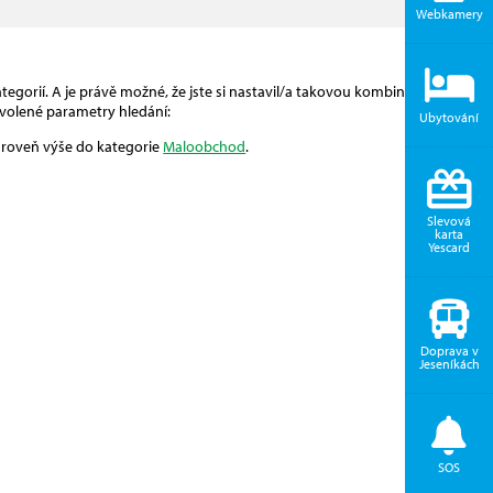
Webkamery
egorií. A je právě možné, že jste si nastavil/a takovou kombinaci, pro
volené parametry hledání:
Ubytování
 úroveň výše do kategorie
Maloobchod
.
Slevová
karta
Yescard
Doprava v
Jeseníkách
SOS