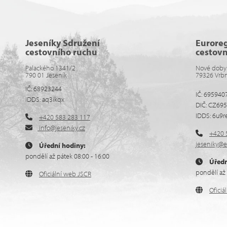
Jeseníky Sdružení
Eurore
cestovního ruchu
cestov
Palackého 1341/2
Nové doby
790 01 Jeseník
79326 Vrb
IČ: 68923244
IČ: 695940
IDDS: aq3ikqx
DIČ: CZ69
IDDS: 6u9r
+420 583 283 117
info@jeseniky.cz
+420 
jeseniky@e
Úřední hodiny:
pondělí až pátek 08:00 - 16:00
Úředn
pondělí až 
Oficiální web JSCR
Ofici