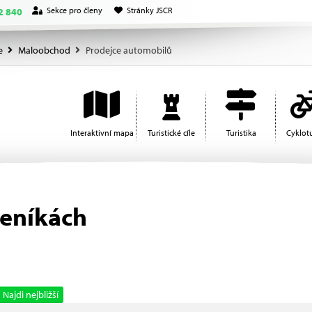
Sekce pro členy
Stránky JSCR
2 840
e
Maloobchod
Prodejce automobilů
Interaktivní mapa
Turistické cíle
Turistika
Cyklotu
seníkách
Najdi nejbližší